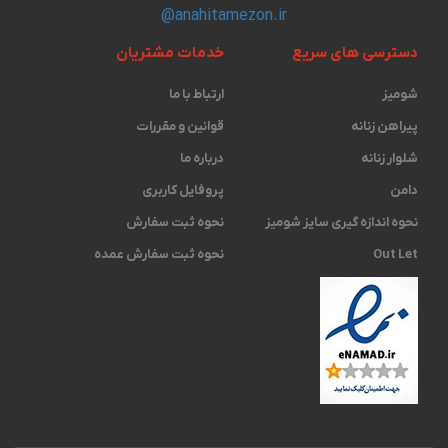
@anahitamezon.ir
دسترسی های سریع
خدمات مشتریان
شومیز
ارتباط با ما
پیراهن زنانه
قوانین و مقررات
شلوار زنانه
درباره ما
دامن
پروفایل کاربری
نحوه اندازه گیری ‫سایز شومیز
نحوه ثبت سفارش
Out Let
نحوه ثبت سفارش عمده