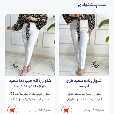
ست پیشنهادی
شلوار زنانه سفید طرح
شلوار زنانه جیب نما سفید
آتریسا
طرح با کمربند دانیلا
شلوار راسته کلاسیک بدون
شلوار جیب نما با کمربند/قد 92/
کمربند/قد 90 /جنس مازراتی
جنس کرپ مازراتی/سایز 1 تا 9
دابل/سایز 38 تا 54
838,000
تومان
838,000
تومان