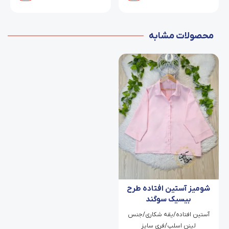
محصولات مشابه
شومیز آستین افتاده طرح
بیسیک سوگند
آستین افتاده/یقه شکاری/جنس
لینن اسلپ/فری سایز