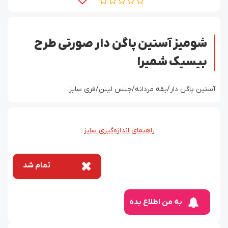
شومیز آستین پاگن دار صورتی طرح
بیسیک شمیرا
آستین پاگن دار/یقه مردانه/جنس لینن/فری سایز
راهنمای اندازه‌گیری سایز
تمام شد
به من اطلاع بده