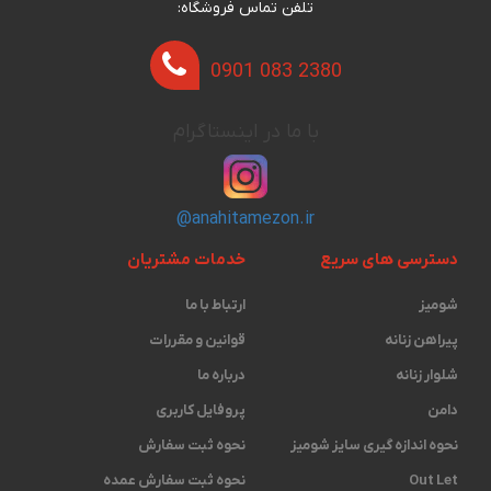
تلفن تماس فروشگاه:
0901 083 2380
با ما در اینستاگرام
@anahitamezon.ir
دسترسی های سریع
خدمات مشتریان
شومیز
ارتباط با ما
پیراهن زنانه
قوانین و مقررات
شلوار زنانه
درباره ما
دامن
پروفایل کاربری
نحوه اندازه گیری ‫سایز شومیز
نحوه ثبت سفارش
Out Let
نحوه ثبت سفارش عمده