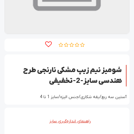
شومیز نیم زیپ مشکی نارنجی طرح
هندسی سایز-2-تخفیفی
آستین سه ربع/یقه شکاری/جنس الیزه/سایز 1 تا 4
راهنمای اندازه‌گیری سایز