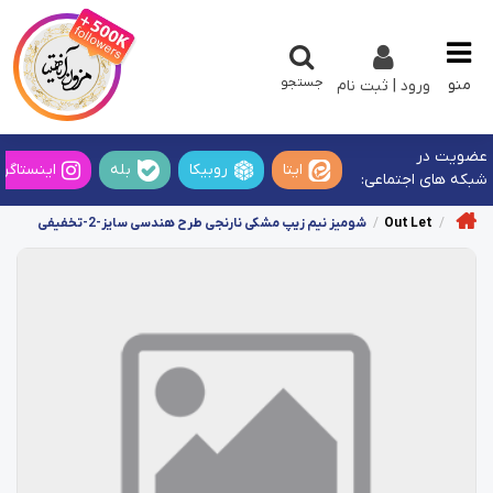
جستجو
منو
ورود | ثبت نام
عضویت در
ایتا
روبیکا
بله
اینستاگرا
شبکه های اجتماعی:
Out Let
شومیز نیم زیپ مشکی نارنجی طرح هندسی سایز-2-تخفیفی