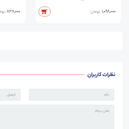
1,098,000
تومان
838,000
توم
نظرات کاربران