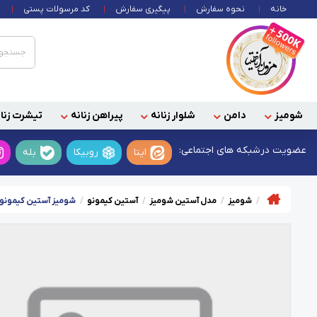
خانه
نحوه سفارش
پیگیری سفارش
کد مرسولات پستی
شومیز
دامن
شلوار زنانه
پیراهن زنانه
تیشرت زنان
عضویت در
شبکه های اجتماعی:
ایتا
روبیکا
بله
شومیز
مدل آستین شومیز
آستین کیمونو
شومیز آستین کیمونو 