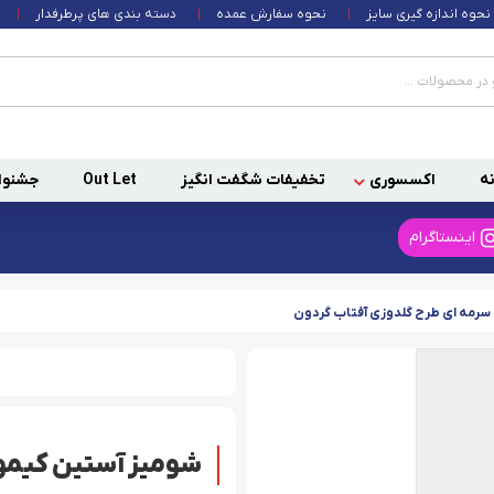
نحوه اندازه گیری سایز
نحوه سفارش عمده
دسته بندی های پرطرفدار
ه
اکسسوری
تخفیفات شگفت انگیز
Out Let
جشنوا
اینستاگرام
سرمه ای طرح گلدوزی آفتاب گردون
شومیز آستین کیمون