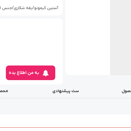
آستین کیمونو/یقه شکاری/جنس لی
به من اطلاع بده
صول
ست پیشنهادی
محصو