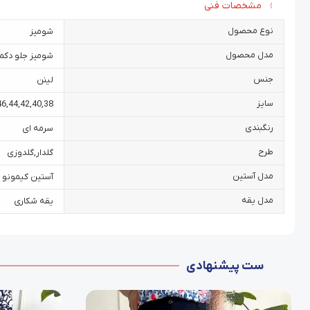
مشخصات فنی
نوع محصول
شومیز
مدل محصول
شومیز جلو دکمه
جنس
لینن
سایز
46
,
44
,
42
,
40
,
38
رنگبندی
سرمه ای
طرح
گلدار
,
گلدوزی
مدل آستین
آستین کیمونو
مدل یقه
یقه شکاری
ست پیشنهادی