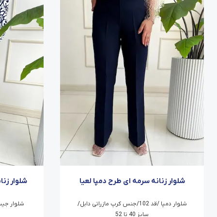
شلوار زنانه سرمه ای طرح دمپا لعیا
شلوار زنا
شلوار دمپا /قد 102/جنس کرپ مازراتی دابل/
سایز 40 تا 52