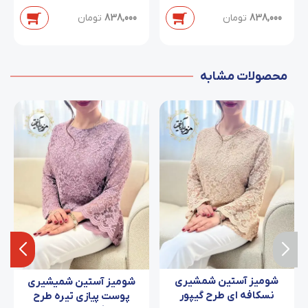
دابل/سایز 38 تا 54
838,000
تومان
838,000
تومان
محصولات مشابه
شومیز آستین شمشیری
شومیز آستین شمیشیری
نسکافه ای طرح گیپور
پوست پیازی تیره طرح