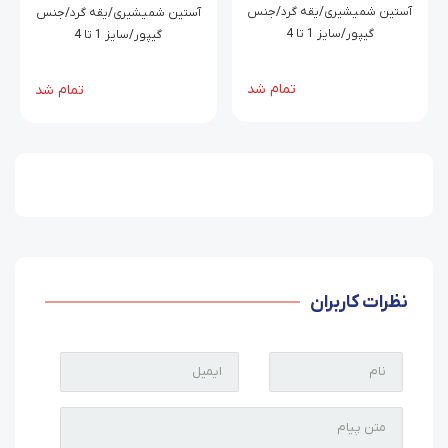
زرین
گیپور زرین
آستین شمیشیری/یقه گرد/جنس
آستین شمیشیری/یقه گرد/جنس
گیپور/سایز 1 تا 4
گیپور/سایز 1 تا 4
تمام شد
تمام شد
نظرات کاربران