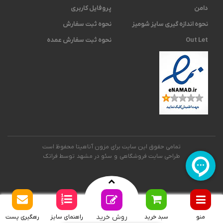
دامن
پروفایل کاربری
نحوه اندازه گیری ‫سایز شومیز
نحوه ثبت سفارش
Out Let
نحوه ثبت سفارش عمده
تمامی حقوق این سایت برای مزون آناهیتا محفوظ است
طراحی سایت فروشگاهی
و
سئو در مشهد
توسط فراتک
روش خرید