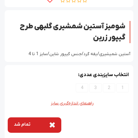
شومیز آستین شمشیری گلبهی طرح
گیپور زرین
آستین شمیشیری/یقه گرد/جنس گیپور شاین/سایز 1 تا 4
انتخاب سایزبندی عددی:
4
3
2
1
راهنمای اندازه‌گیری سایز
تمام شد