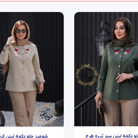
و دکمه لینن سبز تیره طرح
شومیز جلو دکمه لینن کر