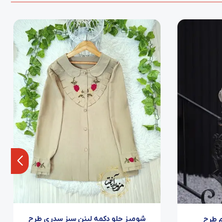
شومیز جلو دکمه لینن سبز سدری طرح
م طرح