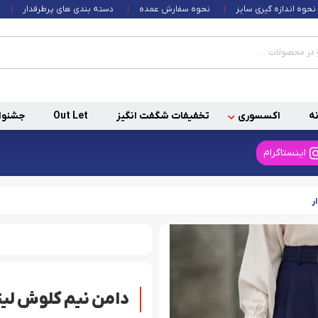
نحوه اندازه گیری سایز
نحوه سفارش عمده
دسته بندی های پرطرفدار
ه
اکسسوری
تخفیفات شگفت انگیز
Out Let
جشنوا
اینستاگرام
ر
دامن نیم کلوش لین