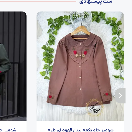
ست پیشنهادی
شومیز جلو دکمه لینن قهوه ای طرح
شومیز جل