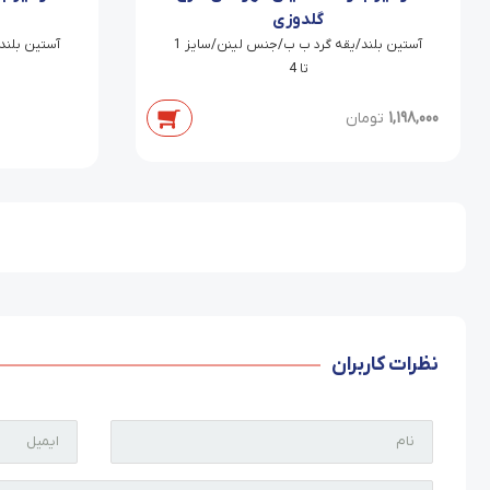
گلدوزی
آستین بلند/یقه گرد ب ب/جنس لینن/سایز 1
تا 4
1,198,000
تومان
نظرات کاربران