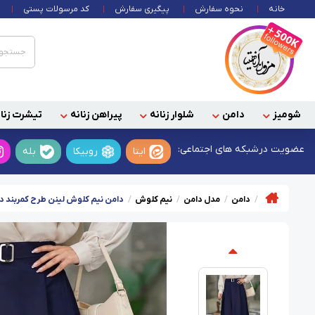
خانه
نحوه سفارش
پیگیری سفارش
کد مرسولات پستی
شومیز
دامن
شلوار زنانه
پیراهن زنانه
تیشرت زنان
عضویت در
شبکه های اجتماعی:
ایتا
روبیکا
بله
دامن
مدل دامن
نیم کلوش
دامن نیم کلوش لینن طرح کمربند دا