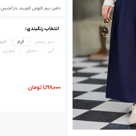
دامن نیم کلوش کمربند دار/جنس ل
انتخاب رنگبندی:
سبز یشمی
کرم
قهوه
آبی
مشکی
صورتی
1,198,000
تومان