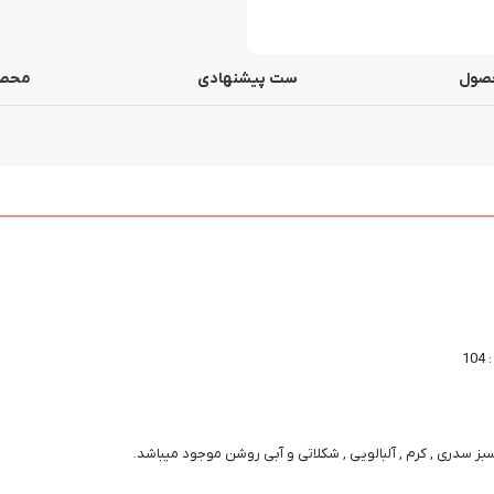
صول
ست پیشنهادی
محصو
بز سدری , کرم , آلبالویی , شکلاتی و آبی روشن موجود میباشد.