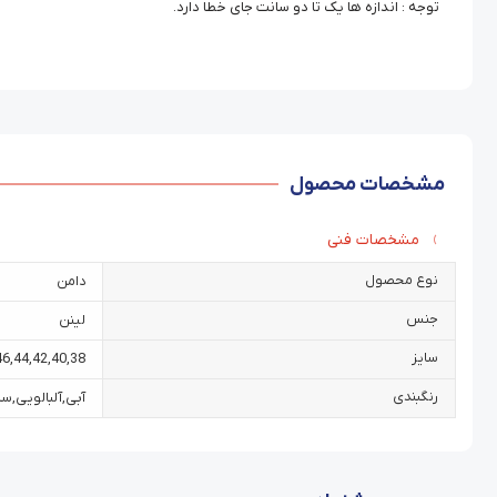
توجه : اندازه ها یک تا دو سانت جای خطا دارد.
مشخصات محصول
مشخصات فنی
نوع محصول
دامن
جنس
لینن
سایز
46
,
44
,
42
,
40
,
38
رنگبندی
آبی
,
آلبالویی
,
سب