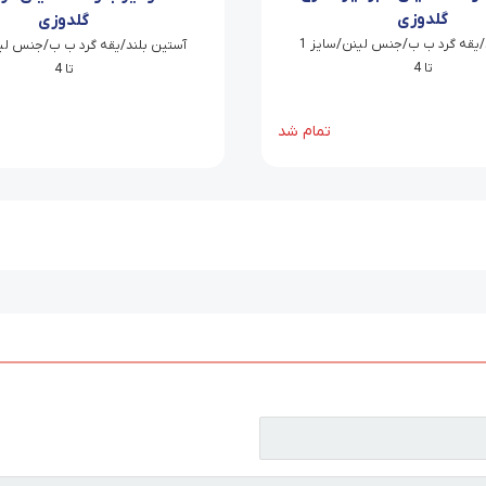
گلدوزی
گلدوزی
آستین بلند/یقه گرد ب ب/جنس لینن/سایز 1
تا 4
تا 4
تمام شد