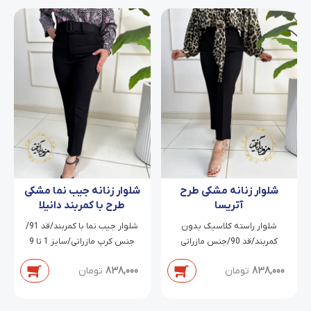
شلوار زنانه مشکی طرح
شلوار زنانه جیب نما مشکی
آتریسا
طرح با کمربند دانیلا
شلوار راسته کلاسیک بدون
شلوار جیب نما با کمربند/قد 91/
کمربند/قد 90/جنس مازراتی
جنس کرپ مازراتی/سایز 1 تا 9
دابل/سایز 38 تا 54
838,000
تومان
838,000
تومان