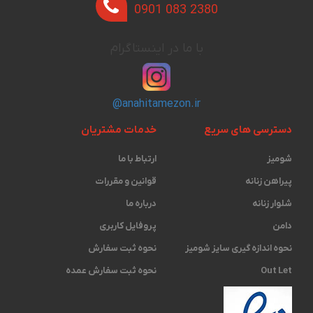
0901 083 2380
با ما در اینستاگرام
@anahitamezon.ir
دسترسی های سریع
خدمات مشتریان
شومیز
ارتباط با ما
پیراهن زنانه
قوانین و مقررات
شلوار زنانه
درباره ما
دامن
پروفایل کاربری
نحوه اندازه گیری ‫سایز شومیز
نحوه ثبت سفارش
Out Let
نحوه ثبت سفارش عمده