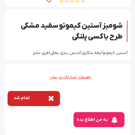
شومیز آستین کیمونو سفید مشکی
طرح باکسی پلنگی
آستین کیمونو/یقه شکاری/جنس ینزی پفکی/فری سایز
راهنمای اندازه‌گیری سایز
تمام شد
به من اطلاع بده