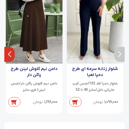
شلوار زنانه سرمه ای طرح
دامن نیم کلوش لینن طرح
دمپا لعیا
پاگن دار
شلوار دمپا /قد 102/جنس کرپ
دامن نیم کلوش پاگن دار/جنس
مازراتی دابل/سایز 40 تا 52
لینن/ فری سایز
1,098,000
تومان
1,198,000
تومان