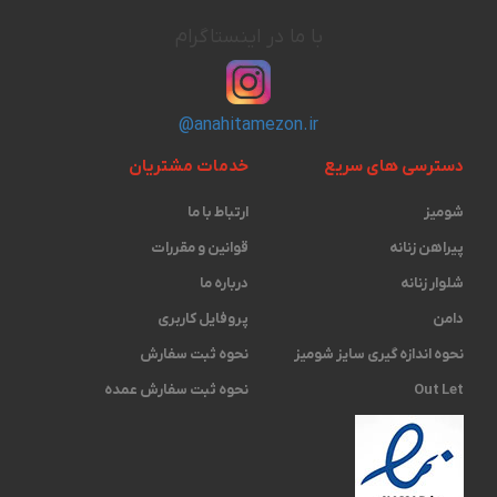
با ما در اینستاگرام
@anahitamezon.ir
دسترسی های سریع
خدمات مشتریان
شومیز
ارتباط با ما
پیراهن زنانه
قوانین و مقررات
شلوار زنانه
درباره ما
دامن
پروفایل کاربری
نحوه اندازه گیری ‫سایز شومیز
نحوه ثبت سفارش
Out Let
نحوه ثبت سفارش عمده