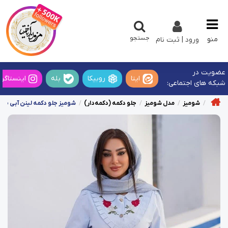
جستجو
منو
ورود | ثبت نام
عضویت در
ایتا
روبیکا
بله
اینستاگرا
شبکه های اجتماعی:
شومیز
مدل شومیز
جلو دکمه (دکمه‌دار)
شومیز جلو دکمه لینن آبی طر