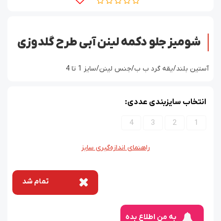
شومیز جلو دکمه لینن آبی طرح گلدوزی
آستین بلند/یقه گرد ب ب/جنس لینن/سایز 1 تا 4
انتخاب سایزبندی عددی:
4
3
2
1
راهنمای اندازه‌گیری سایز
تمام شد
به من اطلاع بده