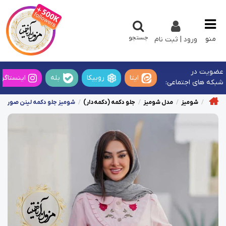
جستجو
منو
ورود | ثبت نام
عضویت در
ایتا
روبیکا
بله
اینستاگرا
شبکه های اجتماعی:
شومیز
مدل شومیز
جلو دکمه (دکمه‌دار)
شومیز جلو دکمه لینن صورتی 