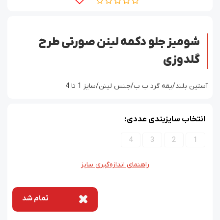
شومیز جلو دکمه لینن صورتی طرح
گلدوزی
آستین بلند/یقه گرد ب ب/جنس لینن/سایز 1 تا 4
انتخاب سایزبندی عددی:
4
3
2
1
راهنمای اندازه‌گیری سایز
تمام شد