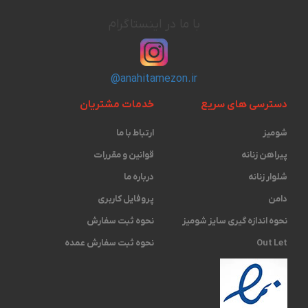
با ما در اینستاگرام
@anahitamezon.ir
دسترسی های سریع
خدمات مشتریان
شومیز
ارتباط با ما
پیراهن زنانه
قوانین و مقررات
شلوار زنانه
درباره ما
دامن
پروفایل کاربری
نحوه اندازه گیری ‫سایز شومیز
نحوه ثبت سفارش
Out Let
نحوه ثبت سفارش عمده