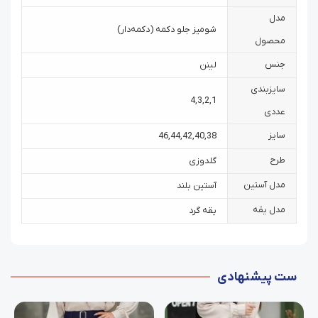
مدل
شومیز جلو دکمه (دکمه‌دار)
محصول
جنس
لینن
سایزبندی
4
,
3
,
2
,
1
عددی
سایز
46
,
44
,
42
,
40
,
38
طرح
گلدوزی
مدل آستین
آستین بلند
مدل یقه
یقه گرد
ست پیشنهادی