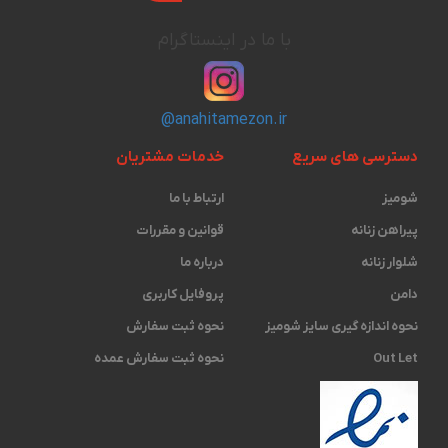
با ما در اینستاگرام
@anahitamezon.ir
دسترسی های سریع
خدمات مشتریان
شومیز
ارتباط با ما
پیراهن زنانه
قوانین و مقررات
شلوار زنانه
درباره ما
دامن
پروفایل کاربری
نحوه اندازه گیری ‫سایز شومیز
نحوه ثبت سفارش
Out Let
نحوه ثبت سفارش عمده