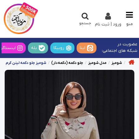
جستجو
منو
ورود | ثبت نام
عضویت در
ایتا
روبیکا
بله
اینستاگرا
شبکه های اجتماعی:
شومیز
مدل شومیز
جلو دکمه (دکمه‌دار)
شومیز جلو دکمه لینن کرم طر