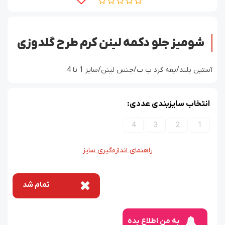
شومیز جلو دکمه لینن کرم طرح گلدوزی
آستین بلند/یقه گرد ب ب/جنس لینن/سایز 1 تا 4
انتخاب سایزبندی عددی:
4
3
2
1
راهنمای اندازه‌گیری سایز
تمام شد
به من اطلاع بده