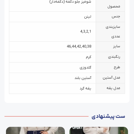
شومیز جلو دکمه (دکمه‌دار)
محصول
جنس
لینن
سایزبندی
4
,
3
,
2
,
1
عددی
سایز
46
,
44
,
42
,
40
,
38
رنگبندی
کرم
طرح
گلدوزی
مدل آستین
آستین بلند
مدل یقه
یقه گرد
ست پیشنهادی