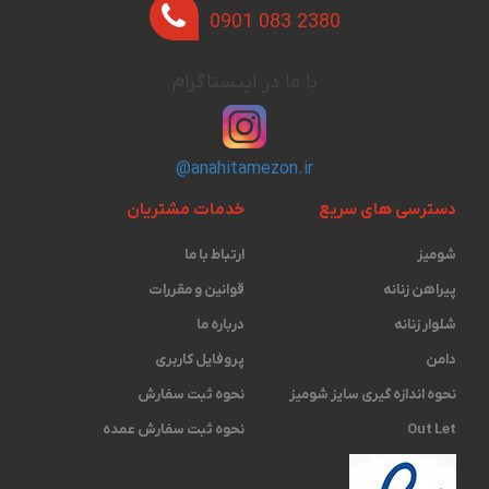
0901 083 2380
با ما در اینستاگرام
@anahitamezon.ir
دسترسی های سریع
خدمات مشتریان
شومیز
ارتباط با ما
پیراهن زنانه
قوانین و مقررات
شلوار زنانه
درباره ما
دامن
پروفایل کاربری
نحوه اندازه گیری ‫سایز شومیز
نحوه ثبت سفارش
Out Let
نحوه ثبت سفارش عمده