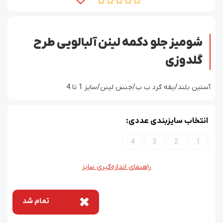
شومیز جلو دکمه لینن آلبالویی طرح
گلدوزی
آستین بلند/یقه گرد ب ب/جنس لینن/سایز 1 تا 4
انتخاب سایزبندی عددی:
4
3
2
1
راهنمای اندازه‌گیری سایز
تمام شد