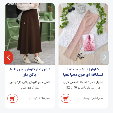
شلوار زنانه جیب نما
دامن نیم کلوش لینن طرح
نسکافه ای طرح دمپا لعیا
پاگن دار
شلوار دمپا /قد 102/جنس کرپ
دامن نیم کلوش پاگن دار/جنس
مازراتی دابل/سایز 40 تا 52
لینن/ فری سایز
1,098,000
تومان
1,198,000
تومان