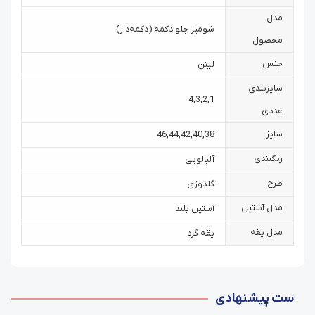
مدل
شومیز جلو دکمه (دکمه‌دار)
محصول
جنس
لینن
سایزبندی
4
,
3
,
2
,
1
عددی
سایز
46
,
44
,
42
,
40
,
38
رنگبندی
آلبالویی
طرح
گلدوزی
مدل آستین
آستین بلند
مدل یقه
یقه گرد
ست پیشنهادی