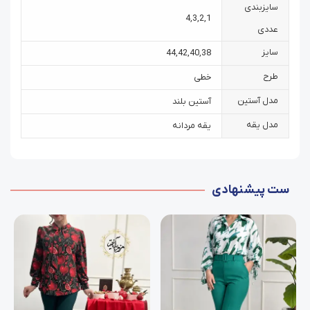
سایزبندی
4
,
3
,
2
,
1
عددی
سایز
44
,
42
,
40
,
38
طرح
خطی
مدل آستین
آستین بلند
مدل یقه
یقه مردانه
ست پیشنهادی