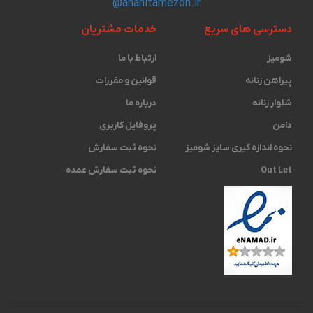
@anahitamezon.ir
دسترسی های سریع
خدمات مشتریان
شومیز
ارتباط با ما
پیراهن زنانه
قوانین و مقررات
شلوار زنانه
درباره ما
دامن
پروفایل کاربری
نحوه اندازه گیری ‫سایز شومیز
نحوه ثبت سفارش
Out Let
نحوه ثبت سفارش عمده