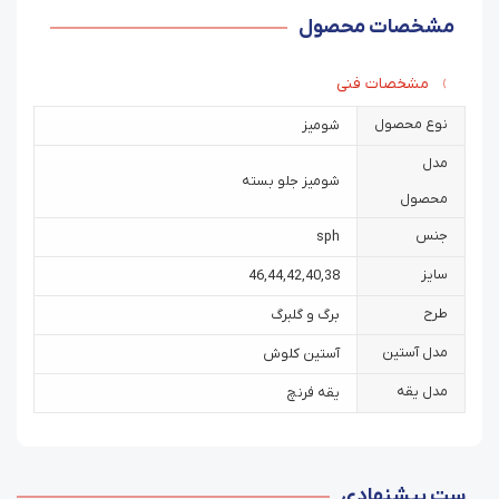
مشخصات محصول
مشخصات فنی
نوع محصول
شومیز
مدل
شومیز جلو بسته
محصول
جنس
sph
سایز
46
,
44
,
42
,
40
,
38
طرح
برگ و گلبرگ
مدل آستین
آستین کلوش
مدل یقه
یقه فرنچ
ست پیشنهادی