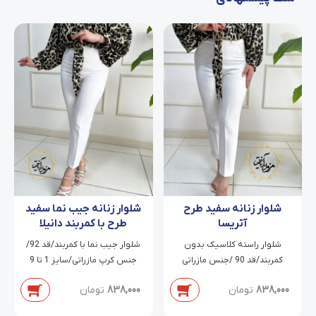
شلوار زنانه سفید طرح
شلوار زنانه جیب نما سفید
آتریسا
طرح با کمربند دانیلا
شلوار راسته کلاسیک بدون
شلوار جیب نما با کمربند/قد 92/
کمربند/قد 90 /جنس مازراتی
جنس کرپ مازراتی/سایز 1 تا 9
دابل/سایز 38 تا 54
838,000
تومان
838,000
تومان