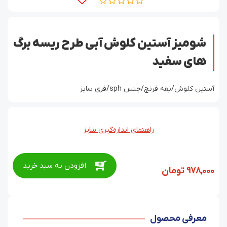
شومیز آستین کلوش آبی طرح ریسه برگ
های سفید
آستین کلوش/یقه فرنچ/جنس sph/فری سایز
راهنمای اندازه‌گیری سایز
افزودن به سبد خرید
978,000
تومان
معرفی محصول