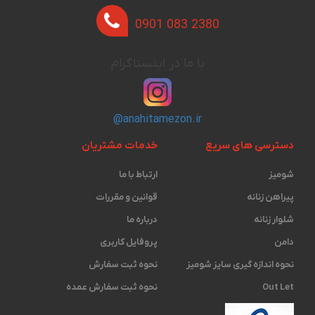
0901 083 2380
با ما در اینستاگرام
@anahitamezon.ir
دسترسی های سریع
خدمات مشتریان
شومیز
ارتباط با ما
پیراهن زنانه
قوانین و مقررات
شلوار زنانه
درباره ما
دامن
پروفایل کاربری
نحوه اندازه گیری ‫سایز شومیز
نحوه ثبت سفارش
Out Let
نحوه ثبت سفارش عمده