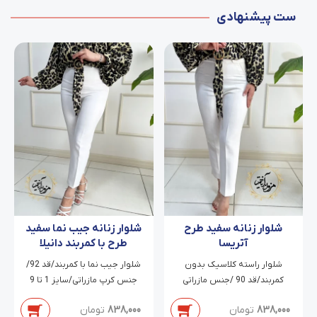
ست پیشنهادی
شلوار زنانه سفید طرح
شلوار زنانه جیب نما سفید
آتریسا
طرح با کمربند دانیلا
شلوار راسته کلاسیک بدون
شلوار جیب نما با کمربند/قد 92/
کمربند/قد 90 /جنس مازراتی
جنس کرپ مازراتی/سایز 1 تا 9
دابل/سایز 38 تا 54
838,000
تومان
838,000
تومان