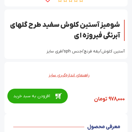
شومیز آستین کلوش سفید طرح گلهای
آبرنگی فیروزه ای
آستین کلوش/یقه فرنچ/جنس sph/فری سایز
راهنمای اندازه‌گیری سایز
افزودن به سبد خرید
978,000
تومان
معرفی محصول