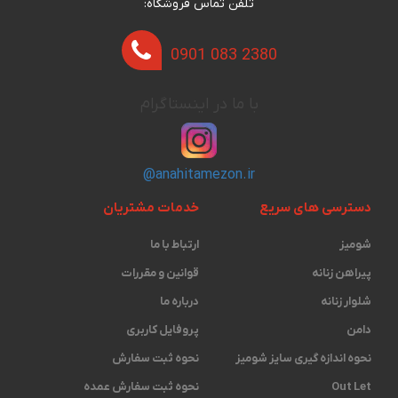
تلفن تماس فروشگاه:
0901 083 2380
با ما در اینستاگرام
@anahitamezon.ir
دسترسی های سریع
خدمات مشتریان
شومیز
ارتباط با ما
پیراهن زنانه
قوانین و مقررات
شلوار زنانه
درباره ما
دامن
پروفایل کاربری
نحوه اندازه گیری ‫سایز شومیز
نحوه ثبت سفارش
Out Let
نحوه ثبت سفارش عمده