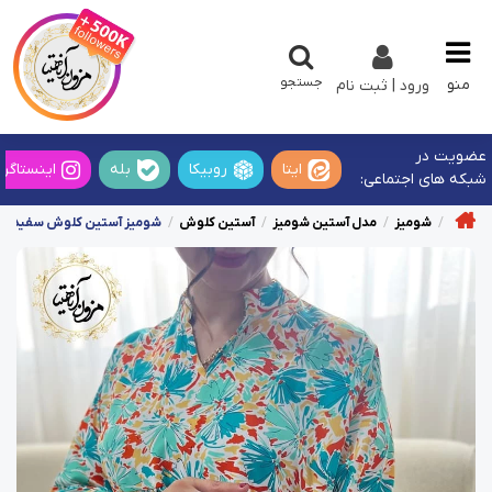
جستجو
منو
ورود | ثبت نام
عضویت در
ایتا
روبیکا
بله
اینستاگرا
شبکه های اجتماعی:
شومیز
مدل آستین شومیز
آستین کلوش
شومیز آستین کلوش سفید طرح 