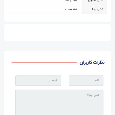
مدل آستین
آستین بلند
مدل یقه
یقه هفت
نظرات کاربران