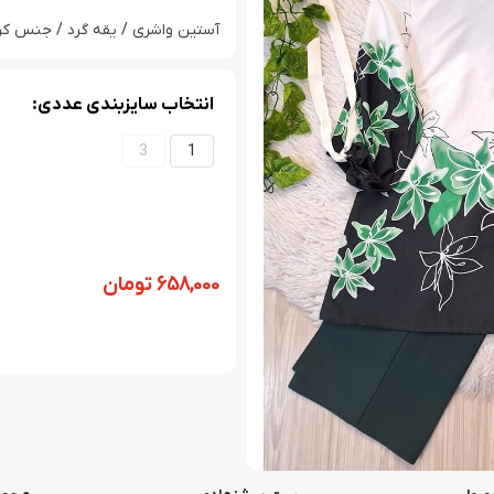
آستین واشری / یقه گرد / جنس کرپ بوگ
انتخاب سایزبندی عددی:
3
1
658,000
تومان