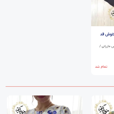
کلوش قد
ش قد 97 تا 100/جنس مازراتی /
تمام شد