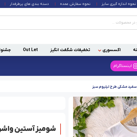
نحوه اندازه گیری سایز
نحوه سفارش عمده
دسته بندی های پرطرفدار
ه
اکسسوری
تخفیفات شگفت انگیز
Out Let
جشنوا
اینستاگرام
سفید مشکی طرح لیلیوم سبز
شومیز آستین واشر