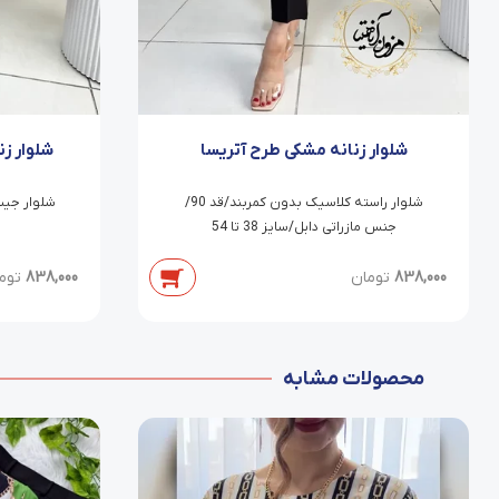
شلوار زنانه مشکی طرح آتریسا
شلوار ز
شلوار راسته کلاسیک بدون کمربند/قد 90/
جنس مازراتی دابل/سایز 38 تا 54
838,000
تومان
838,000
توم
محصولات مشابه