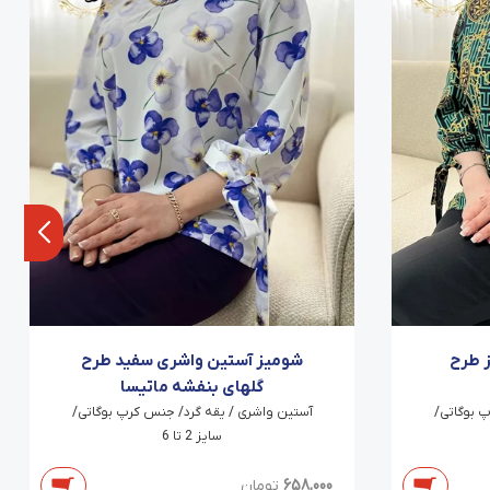
 طرح
شومیز آستین واشری سفید طرح
گلهای بنفشه ماتیسا
 بوگاتی/
آستین واشری / یقه گرد/ جنس کرپ بوگاتی/
سایز 2 تا 6
658,000
تومان