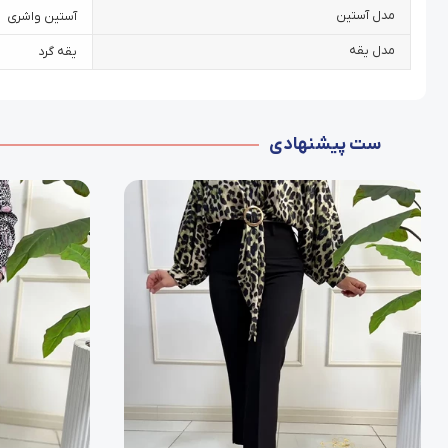
مدل آستین
آستین واشری
مدل یقه
یقه گرد
ست پیشنهادی