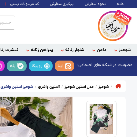
خانه
نحوه سفارش
پیگیری سفارش
کد مرسولات پستی
شومیز
دامن
شلوار زنانه
پیراهن زنانه
تیشرت زنان
عضویت در
شبکه های اجتماعی:
ایتا
روبیکا
بله
شومیز
مدل آستین شومیز
آستین واشری
شومیز آستین واشری 