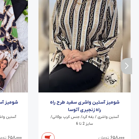
شومیز آستین واشری سفید طرح راه
شومیز آس
راه زنجیری آتوسا
آستین واشری / یقه گرد/ جنس کرپ بوگاتی/
آستین واش
سایز 2 تا 6
658,000
تومان
658,000
توم