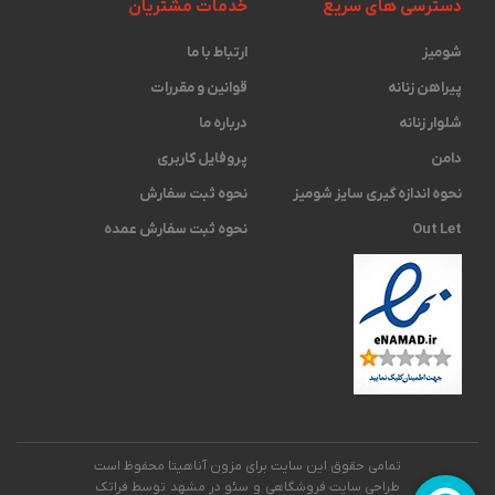
دسترسی های سریع
خدمات مشتریان
شومیز
ارتباط با ما
پیراهن زنانه
قوانین و مقررات
شلوار زنانه
درباره ما
دامن
پروفایل کاربری
نحوه اندازه گیری ‫سایز شومیز
نحوه ثبت سفارش
Out Let
نحوه ثبت سفارش عمده
تمامی حقوق این سایت برای مزون آناهیتا محفوظ است
طراحی سایت فروشگاهی
و
سئو در مشهد
توسط فراتک