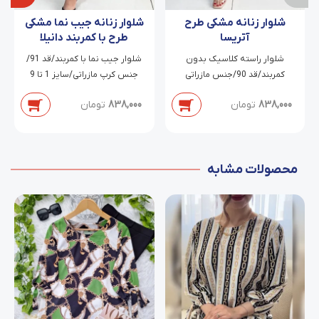
شلوار زنانه مشکی طرح
شلوار زنانه جیب نما مشکی
آتریسا
طرح با کمربند دانیلا
شلوار راسته کلاسیک بدون
شلوار جیب نما با کمربند/قد 91/
کمربند/قد 90/جنس مازراتی
جنس کرپ مازراتی/سایز 1 تا 9
دابل/سایز 38 تا 54
838,000
تومان
838,000
تومان
محصولات مشابه