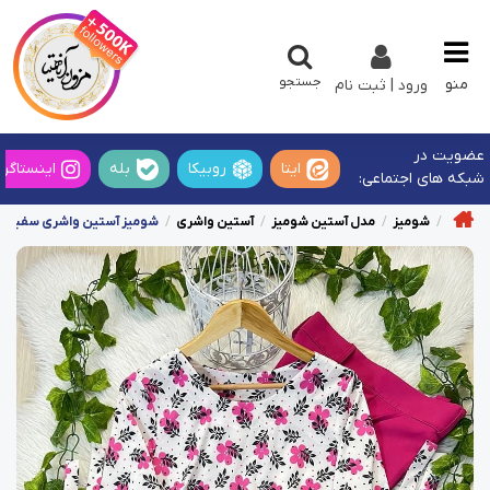
جستجو
منو
ورود | ثبت نام
عضویت در
ایتا
روبیکا
بله
اینستاگرا
شبکه های اجتماعی:
شومیز
مدل آستین شومیز
آستین واشری
شومیز آستین واشری سفید طر