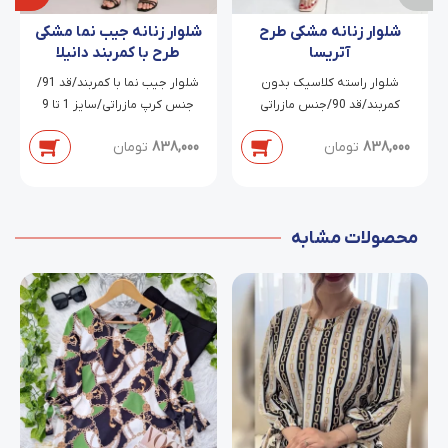
شلوار زنانه مشکی طرح
شلوار زنانه جیب نما مشکی
آتریسا
طرح با کمربند دانیلا
شلوار راسته کلاسیک بدون
شلوار جیب نما با کمربند/قد 91/
کمربند/قد 90/جنس مازراتی
جنس کرپ مازراتی/سایز 1 تا 9
دابل/سایز 38 تا 54
838,000
تومان
838,000
تومان
محصولات مشابه