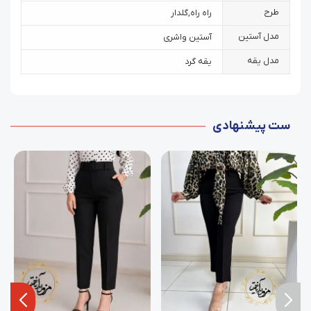
طرح
راه راه
,
گلدار
مدل آستین
آستین واشری
مدل یقه
یقه گرد
ست پیشنهادی