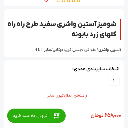
شومیز آستین واشری سفید طرح راه راه
گلهای زرد بابونه
آستین واشری/یقه گرد/جنس کرپ بوگاتی/سایز 1تا 4
انتخاب سایزبندی عددی:
1
راهنمای اندازه‌گیری سایز
658,000
تومان
افزودن به سبد خرید