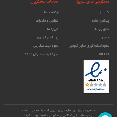
دسترسی های سریع
خدمات مشتریان
شومیز
ارتباط با ما
پیراهن زنانه
قوانین و مقررات
شلوار زنانه
درباره ما
دامن
پروفایل کاربری
نحوه اندازه گیری ‫سایز شومیز
نحوه ثبت سفارش
Out Let
نحوه ثبت سفارش عمده
تمامی حقوق این سایت برای مزون آناهیتا محفوظ است
طراحی سایت فروشگاهی
و
سئو در مشهد
توسط فراتک