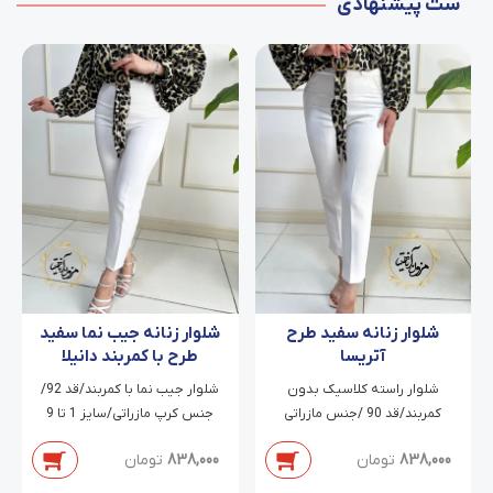
ست پیشنهادی
شلوار زنانه سفید طرح
شلوار زنانه جیب نما سفید
آتریسا
طرح با کمربند دانیلا
شلوار راسته کلاسیک بدون
شلوار جیب نما با کمربند/قد 92/
کمربند/قد 90 /جنس مازراتی
جنس کرپ مازراتی/سایز 1 تا 9
دابل/سایز 38 تا 54
838,000
تومان
838,000
تومان