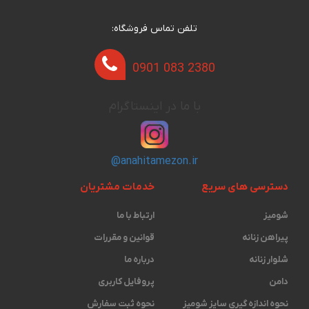
تلفن تماس فروشگاه:
0901 083 2380
با ما در اینستاگرام
@anahitamezon.ir
دسترسی های سریع
خدمات مشتریان
شومیز
ارتباط با ما
پیراهن زنانه
قوانین و مقررات
شلوار زنانه
درباره ما
دامن
پروفایل کاربری
نحوه اندازه گیری ‫سایز شومیز
نحوه ثبت سفارش