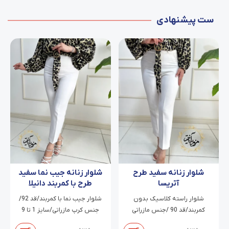
ست پیشنهادی
شلوار زنانه سفید طرح
شلوار زنانه جیب نما سفید
آتریسا
طرح با کمربند دانیلا
شلوار راسته کلاسیک بدون
شلوار جیب نما با کمربند/قد 92/
کمربند/قد 90 /جنس مازراتی
جنس کرپ مازراتی/سایز 1 تا 9
دابل/سایز 38 تا 54