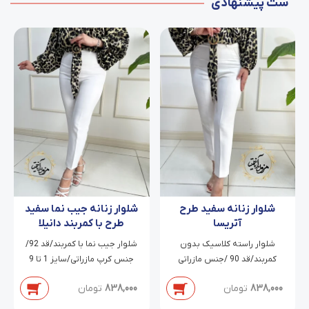
ست پیشنهادی
شلوار زنانه سفید طرح
شلوار زنانه جیب نما سفید
آتریسا
طرح با کمربند دانیلا
شلوار راسته کلاسیک بدون
شلوار جیب نما با کمربند/قد 92/
کمربند/قد 90 /جنس مازراتی
جنس کرپ مازراتی/سایز 1 تا 9
دابل/سایز 38 تا 54
838,000
تومان
838,000
تومان