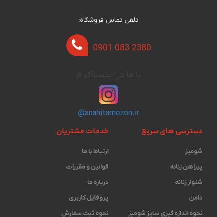
تلفن تماس فروشگاه:
0901 083 2380
با ما در اینستاگرام
@anahitamezon.ir
دسترسی های سریع
خدمات مشتریان
شومیز
ارتباط با ما
پیراهن زنانه
قوانین و مقررات
شلوار زنانه
درباره ما
دامن
پروفایل کاربری
نحوه اندازه گیری ‫سایز شومیز
نحوه ثبت سفارش