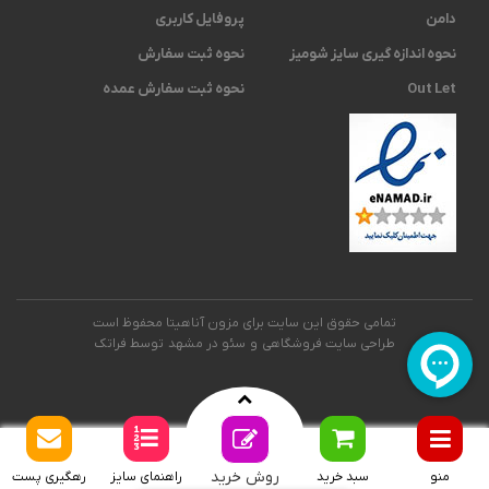
دامن
پروفایل کاربری
نحوه اندازه گیری ‫سایز شومیز
نحوه ثبت سفارش
Out Let
نحوه ثبت سفارش عمده
تمامی حقوق این سایت برای مزون آناهیتا محفوظ است
طراحی سایت فروشگاهی
و
سئو در مشهد
توسط فراتک
روش خرید