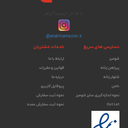
با ما در اینستاگرام
@anahitamezon.ir
دسترسی های سریع
خدمات مشتریان
شومیز
ارتباط با ما
پیراهن زنانه
قوانین و مقررات
شلوار زنانه
درباره ما
دامن
پروفایل کاربری
نحوه اندازه گیری ‫سایز شومیز
نحوه ثبت سفارش
Out Let
نحوه ثبت سفارش عمده