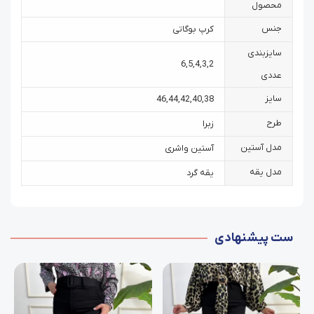
محصول
جنس
کرپ بوگاتی
سایزبندی
6
,
5
,
4
,
3
,
2
عددی
سایز
46
,
44
,
42
,
40
,
38
طرح
زبرا
مدل آستین
آستین واشری
مدل یقه
یقه گرد
ست پیشنهادی