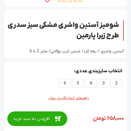
شومیز آستین واشری مشکی سبز سدری
طرح زبرا پارمین
آستین واشری / یقه گرد/ جنس کرپ بوگاتی/ سایز 2 تا 6
انتخاب سایزبندی عددی:
6
5
4
3
2
راهنمای اندازه‌گیری سایز
658,000
تومان
افزودن به سبد خرید