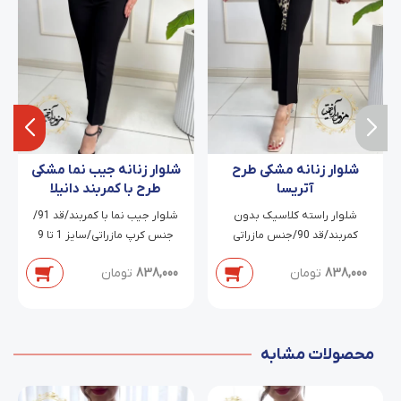
شلوار زنانه مشکی طرح
شلوار زنانه جیب نما مشکی
آتریسا
طرح با کمربند دانیلا
شلوار راسته کلاسیک بدون
شلوار جیب نما با کمربند/قد 91/
کمربند/قد 90/جنس مازراتی
جنس کرپ مازراتی/سایز 1 تا 9
دابل/سایز 38 تا 54
838,000
تومان
838,000
تومان
محصولات مشابه