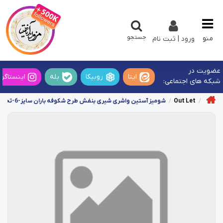
جستجو
منو
ورود | ثبت نام
عضویت در
ایتا
روبیکا
بله
اینستاگرا
شبکه های اجتماعی:
Out Let
شومیز آستین واشری شیری بنفش طرح شکوفه باران سایز-6-تخفیفی