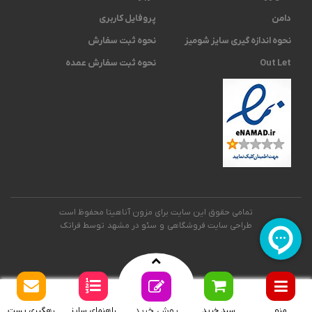
دامن
پروفایل کاربری
نحوه اندازه گیری ‫سایز شومیز
نحوه ثبت سفارش
Out Let
نحوه ثبت سفارش عمده
تمامی حقوق این سایت برای مزون آناهیتا محفوظ است
طراحی سایت فروشگاهی
و
سئو در مشهد
توسط فراتک
روش خرید