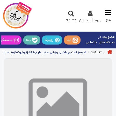
جستجو
منو
ورود | ثبت نام
عضویت در
ایتا
روبیکا
بله
اینستاگرا
شبکه های اجتماعی:
Out Let
شومیز آستین واشری ریزشی سفید طرح شقایق وارونه آوینا سایز-2تخفیفی