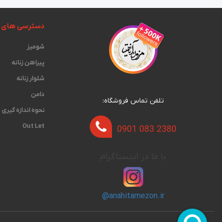
دسترسی های 
شومیز
پیراهن زنانه
شلوار زنانه
دامن
تلفن تماس فروشگاه:
نحوه اندازه گیری‫
Out Let
0901 083 2380
با ما در اینستاگرام
@anahitamezon.ir