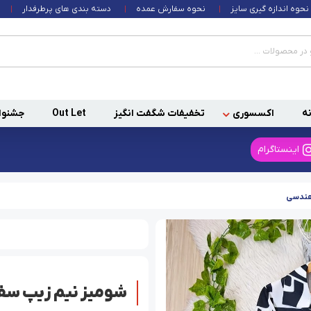
نحوه اندازه گیری سایز
نحوه سفارش عمده
دسته بندی های پرطرفدار
ه
اکسسوری
تخفیفات شگفت انگیز
Out Let
جشنوا
اینستاگرام
هندسی
شومیز نیم زیپ س