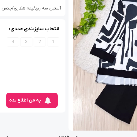
آستین سه ربع/یقه شکاری/جنس الیزه/سا
انتخاب سایزبندی عددی:
4
3
2
1
به من اطلاع بده