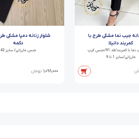
نانه جیب نما مشکی طرح با
شلوار زنانه دمپا مشکی طر
کمربند دانیلا
دکمه
شلوار جیب نما با کمربند/قد 91/جنس کرپ
جنس مازراتی/ سایز 42
مازراتی/سایز 1 تا 9
ان
1,098,000
تومان