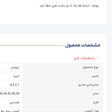
توجه : اندازه ها یک تا دو سانت جای خطا دارد.
مشخصات محصول
مشخصات فنی
نوع محصول
شومیز
جنس
الیزه
سایزبندی عددی
4
,
3
,
2
,
1
سایز
46
,
44
,
42
,
40
,
38
طرح
هندسی
مدل آستین
آستین سه ربع