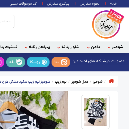
خانه
نحوه سفارش
پیگیری سفارش
کد مرسولات پستی
شومیز
دامن
شلوار زنانه
پیراهن زنانه
تیشرت زنان
عضویت در
شبکه های اجتماعی:
ایتا
روبیکا
بله
شومیز
مدل شومیز
نیم زیپ
شومیز نیم زیپ سفید مشکی طرح 