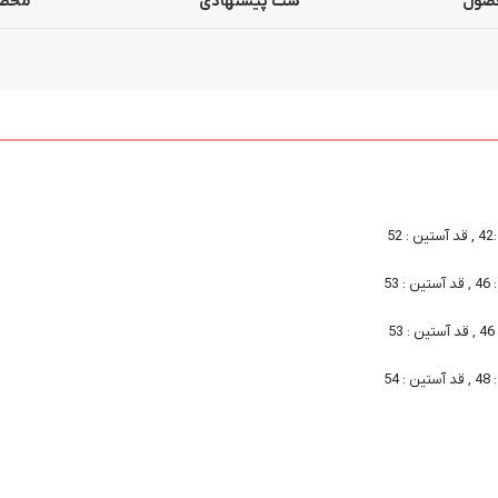
صول
ست پیشنهادی
محصو