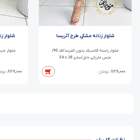
شلوار زنانه مشکی طرح آتریسا
شلوار ز
شلوار راسته کلاسیک بدون کمربند/قد 90/
جنس مازراتی دابل/سایز 38 تا 54
838,000
تومان
838,000
توم