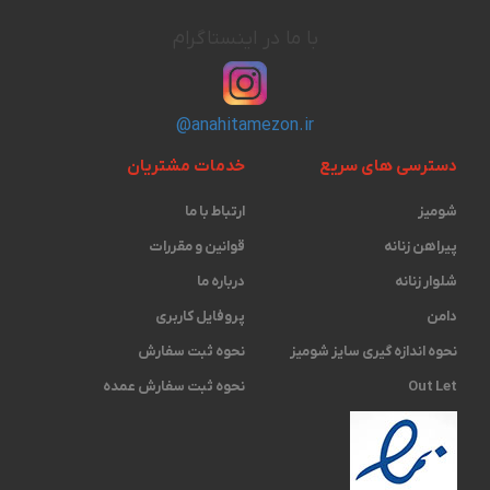
با ما در اینستاگرام
@anahitamezon.ir
دسترسی های سریع
خدمات مشتریان
شومیز
ارتباط با ما
پیراهن زنانه
قوانین و مقررات
شلوار زنانه
درباره ما
دامن
پروفایل کاربری
نحوه اندازه گیری ‫سایز شومیز
نحوه ثبت سفارش
Out Let
نحوه ثبت سفارش عمده