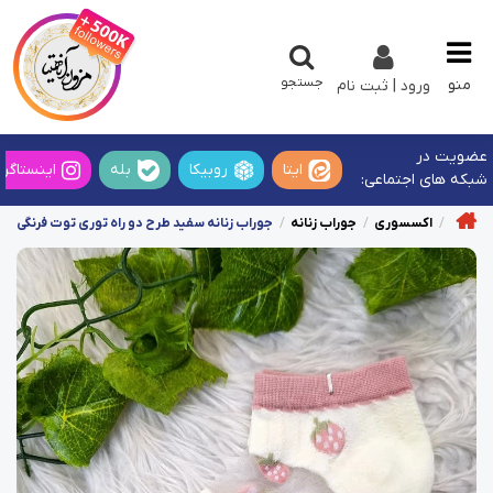
جستجو
منو
ورود | ثبت نام
عضویت در
ایتا
روبیکا
بله
اینستاگرا
شبکه های اجتماعی:
اکسسوری
جوراب زنانه
جوراب زنانه سفید طرح دو راه توری توت فرنگی