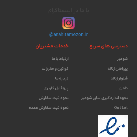
با ما در اینستاگرام
@anahitamezon.ir
دسترسی های سریع
خدمات مشتریان
شومیز
ارتباط با ما
پیراهن زنانه
قوانین و مقررات
شلوار زنانه
درباره ما
دامن
پروفایل کاربری
نحوه اندازه گیری ‫سایز شومیز
نحوه ثبت سفارش
Out Let
نحوه ثبت سفارش عمده