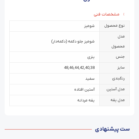
مشخصات فنی
نوع محصول
شومیز
مدل
شومیز جلو دکمه (دکمه‌دار)
محصول
جنس
ینزی
سایز
48
,
46
,
44
,
42
,
40
,
38
رنگبندی
سفید
مدل آستین
آستین افتاده
مدل یقه
یقه مردانه
ست پیشنهادی