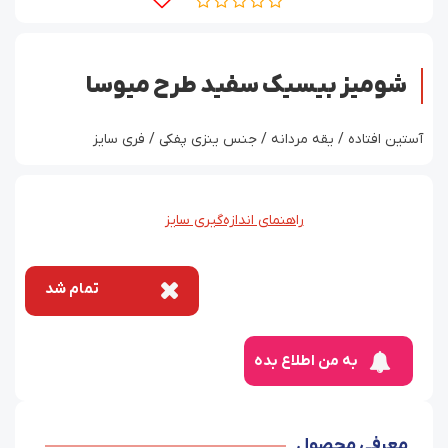
شومیز بیسیک سفید طرح میوسا
آستین افتاده / یقه مردانه / جنس ینزی پفکی / فری سایز
راهنمای اندازه‌گیری سایز
تمام شد
به من اطلاع بده
معرفی محصول