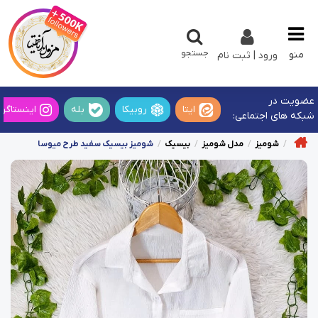
جستجو
منو
ورود | ثبت نام
عضویت در
ایتا
روبیکا
بله
اینستاگرا
شبکه های اجتماعی:
شومیز
مدل شومیز
بیسیک
شومیز بیسیک سفید طرح میوسا