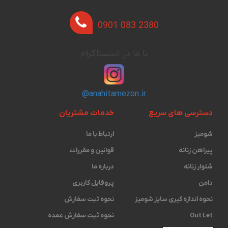
0901 083 2380
با ما در اینستاگرام
@anahitamezon.ir
دسترسی های سریع
خدمات مشتریان
شومیز
ارتباط با ما
پیراهن زنانه
قوانین و مقررات
شلوار زنانه
درباره ما
دامن
پروفایل کاربری
نحوه اندازه گیری ‫سایز شومیز
نحوه ثبت سفارش
Out Let
نحوه ثبت سفارش عمده