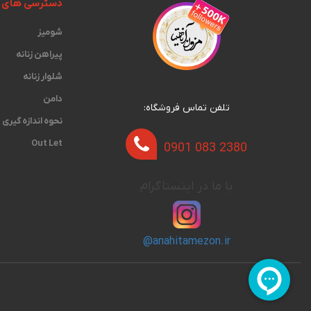
دسترسی های 
شومیز
پیراهن زنانه
شلوار زنانه
دامن
تلفن تماس فروشگاه:
نحوه اندازه گیری‫
Out Let
0901 083 2380
با ما در اینستاگرام
@anahitamezon.ir