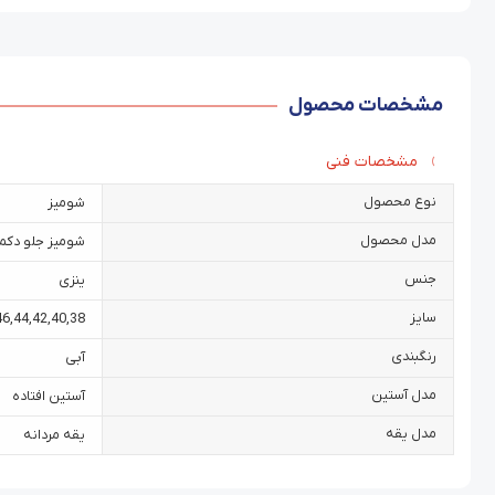
مشخصات محصول
مشخصات فنی
نوع محصول
شومیز
مدل محصول
شومیز جلو دکمه
جنس
ینزی
سایز
46
,
44
,
42
,
40
,
38
رنگبندی
آبی
مدل آستین
آستین افتاده
مدل یقه
یقه مردانه