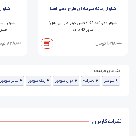
شلوار زنانه سرمه ای طرح دمپا لعیا
شلوار
شلوار دمپا /قد 102/جنس کرپ مازراتی دابل/
سایز 40 تا 52
جنس ما
1,098,000
تومان
838,000
توم
شومیز
دخترانه
انواع شومیز
رنگ شومیز
سایز شومیز
نظرات کاربران