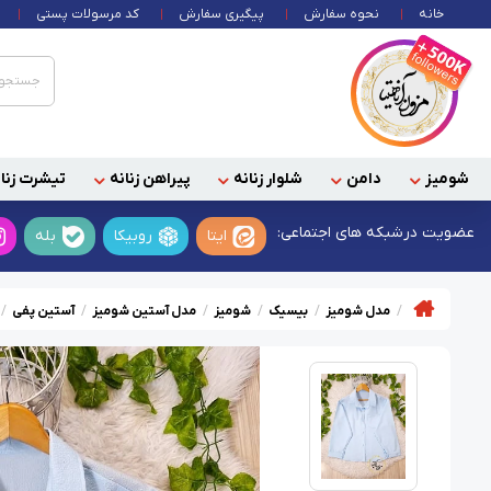
خانه
نحوه سفارش
پیگیری سفارش
کد مرسولات پستی
شومیز
دامن
شلوار زنانه
پیراهن زنانه
تیشرت زنان
عضویت در
شبکه های اجتماعی:
ایتا
روبیکا
بله
مدل شومیز
بیسیک
شومیز
مدل آستین شومیز
آستین پفی