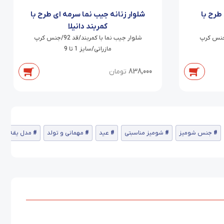
طرح با
شلوار زنانه جیب نما سرمه ای طرح با
کمربند دانیلا
جیب نما با کمربند/قد 92/جنس کرپ
شلوار جیب نما با کمربند/قد 92/جنس کرپ
مازراتی/سایز 1 تا 9
838,000
تومان
جنس شومیز
شومیز مناسبتی
عید
مهمانی و تولد
مدل یقه شو