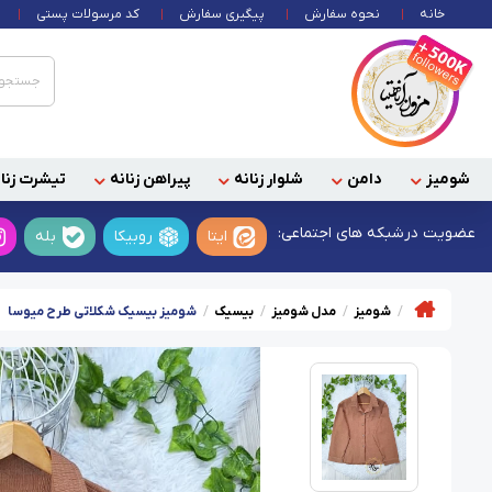
خانه
نحوه سفارش
پیگیری سفارش
کد مرسولات پستی
شومیز
دامن
شلوار زنانه
پیراهن زنانه
تیشرت زنان
عضویت در
شبکه های اجتماعی:
ایتا
روبیکا
بله
شومیز
مدل شومیز
بیسیک
شومیز بیسیک شکلاتی طرح میوسا