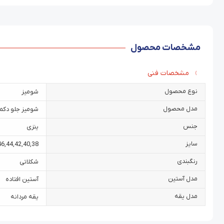
مشخصات محصول
مشخصات فنی
نوع محصول
شومیز
مدل محصول
شومیز جلو دکمه
جنس
ینزی
سایز
46
,
44
,
42
,
40
,
38
رنگبندی
شکلاتی
مدل آستین
آستین افتاده
مدل یقه
یقه مردانه