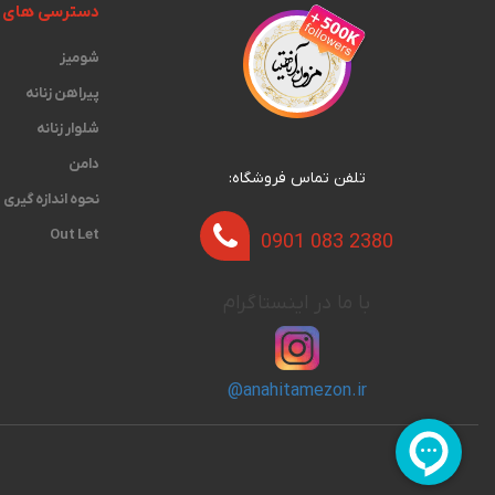
دسترسی های 
شومیز
پیراهن زنانه
شلوار زنانه
دامن
تلفن تماس فروشگاه:
نحوه اندازه گیری‫
Out Let
0901 083 2380
با ما در اینستاگرام
@anahitamezon.ir