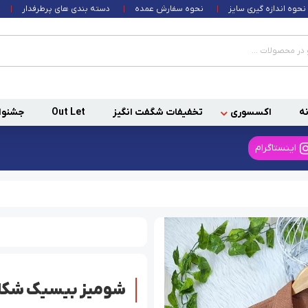
نحوه اندازه گیری سایز
نحوه سفارش عمده
دسته بندی های پرطرفدار
ه
اکسسوری
تخفیفات شگفت انگیز
Out Let
جشنوا
اینستاگرام
شومیز بیسیک شکلا