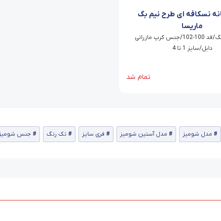
انه نسکافه ای طرح نیم بگ
ماریسا
شلوار نیم بگ/قد 100-102/جنس کرپ مازراتی
دابل/سایز 1 تا 4
تمام شد
مدل شومیز
مدل آستین شومیز
فری سایز
تک رنگ
جنس شومیز