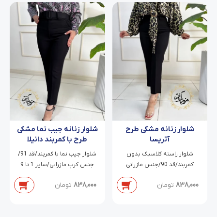
شلوار زنانه مشکی طرح
شلوار زنانه جیب نما مشکی
آتریسا
طرح با کمربند دانیلا
شلوار راسته کلاسیک بدون
شلوار جیب نما با کمربند/قد 91/
کمربند/قد 90/جنس مازراتی
جنس کرپ مازراتی/سایز 1 تا 9
دابل/سایز 38 تا 54
838,000
تومان
838,000
تومان