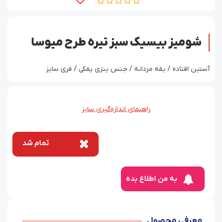
شومیز بیسیک سبز تیره طرح میوسا
آستین افتاده / یقه مردانه / جنس ینزی پفکی / فری سایز
راهنمای اندازه‌گیری سایز
تمام شد
به من اطلاع بده
معرفی محصول