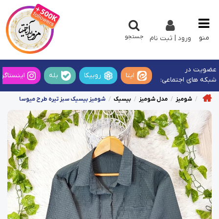
جستجو
منو
ورود | ثبت نام
عضویت در
ایتا
روبیکا
بله
اینستاگرا
شبکه های اجتماعی:
شومیز
مدل شومیز
بیسیک
شومیز بیسیک سبز تیره طرح میوسا