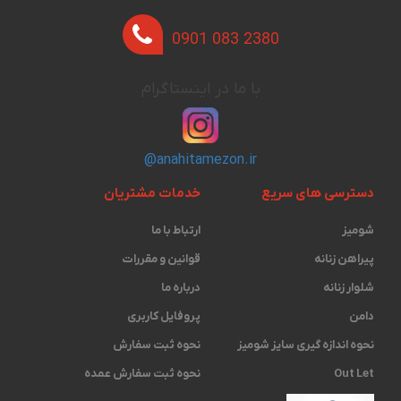
0901 083 2380
با ما در اینستاگرام
@anahitamezon.ir
دسترسی های سریع
خدمات مشتریان
شومیز
ارتباط با ما
پیراهن زنانه
قوانین و مقررات
شلوار زنانه
درباره ما
دامن
پروفایل کاربری
نحوه اندازه گیری ‫سایز شومیز
نحوه ثبت سفارش
Out Let
نحوه ثبت سفارش عمده