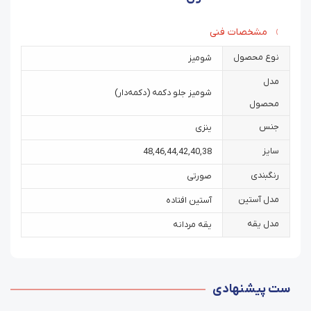
مشخصات فنی
نوع محصول
شومیز
مدل
شومیز جلو دکمه (دکمه‌دار)
محصول
جنس
ینزی
سایز
48
,
46
,
44
,
42
,
40
,
38
رنگبندی
صورتی
مدل آستین
آستین افتاده
مدل یقه
یقه مردانه
ست پیشنهادی