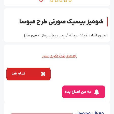
شومیز بیسیک صورتی طرح میوسا
آستین افتاده / یقه مردانه / جنس ینزی پفکی / فری سایز
راهنمای اندازه‌گیری سایز
تمام شد
به من اطلاع بده
معرفی محصول