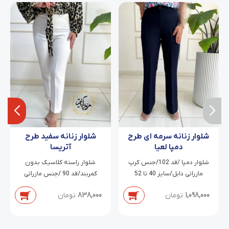
شلوار زنانه سرمه ای طرح
شلوار زنانه سفید طرح
دمپا لعیا
آتریسا
شلوار دمپا /قد 102/جنس کرپ
شلوار راسته کلاسیک بدون
مازراتی دابل/سایز 40 تا 52
کمربند/قد 90 /جنس مازراتی
دابل/سایز 38 تا 54
1,098,000
تومان
838,000
تومان