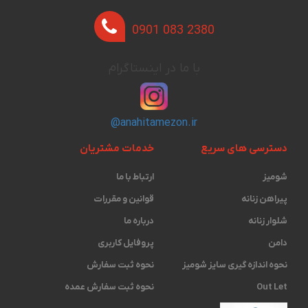
0901 083 2380
با ما در اینستاگرام
@anahitamezon.ir
دسترسی های سریع
خدمات مشتریان
شومیز
ارتباط با ما
پیراهن زنانه
قوانین و مقررات
شلوار زنانه
درباره ما
دامن
پروفایل کاربری
نحوه اندازه گیری ‫سایز شومیز
نحوه ثبت سفارش
Out Let
نحوه ثبت سفارش عمده