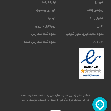
شومیز
ارتباط با ما
پیراهن زنانه
قوانین و مقررات
شلوار زنانه
درباره ما
دامن
پروفایل کاربری
نحوه اندازه گیری ‫سایز شومیز
نحوه ثبت سفارش
Out Let
نحوه ثبت سفارش عمده
تمامی حقوق این سایت برای مزون آناهیتا محفوظ است
طراحی سایت فروشگاهی
و
سئو در مشهد
توسط فراتک