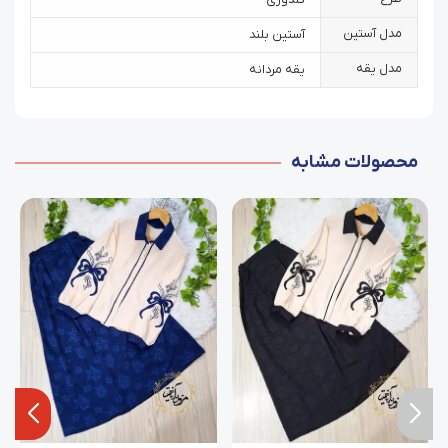
مدل آستین
آستین بلند
مدل یقه
یقه مردانه
محصولات مشابه