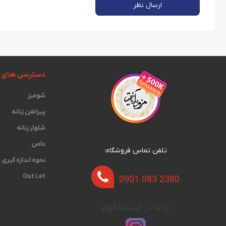
ارسال نظر
دسترسی های 
شومیز
پیراهن زنانه
شلوار زنانه
دامن
تلفن تماس فروشگاه:
نحوه اندازه گیری‫
Out Let
0901 083 2380
با ما در اینستاگرام