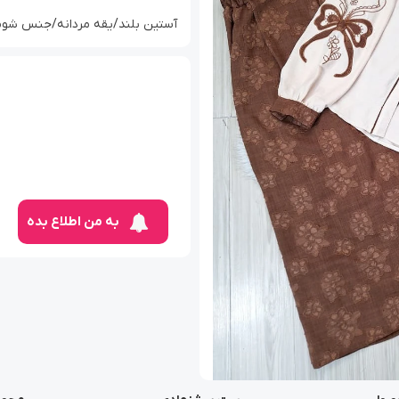
آستین بلند/یقه مردانه/جنس شوم
به من اطلاع بده