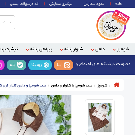
خانه
نحوه سفارش
پیگیری سفارش
کد مرسولات پستی
شومیز
دامن
شلوار زنانه
پیراهن زنانه
تیشرت زنان
عضویت در
شبکه های اجتماعی:
ایتا
روبیکا
بله
شومیز
ست شومیز با شلوار و دامن
ست شومیز و دامن گلدار کرم ش