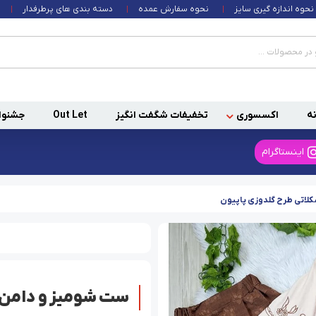
نحوه اندازه گیری سایز
نحوه سفارش عمده
دسته بندی های پرطرفدار
ه
اکسسوری
تخفیفات شگفت انگیز
Out Let
جشنوا
اینستاگرام
کلاتی طرح گلدوزی پاپیون
ست شومیز و دامن گ