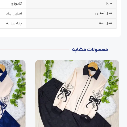
طرح
گلدوزی
مدل آستین
آستین بلند
مدل یقه
یقه مردانه
محصولات مشابه