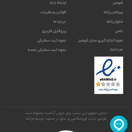
شومیز
ارتباط با ما
پیراهن زنانه
قوانین و مقررات
شلوار زنانه
درباره ما
دامن
پروفایل کاربری
نحوه اندازه گیری ‫سایز شومیز
نحوه ثبت سفارش
Out Let
نحوه ثبت سفارش عمده
تمامی حقوق این سایت برای مزون آناهیتا محفوظ است
طراحی سایت فروشگاهی
و
سئو در مشهد
توسط فراتک