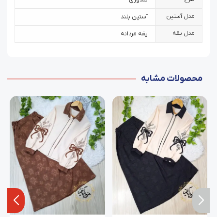
مدل آستین
آستین بلند
مدل یقه
یقه مردانه
محصولات مشابه