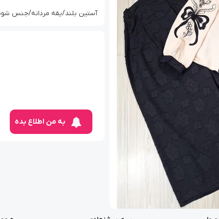
آستین بلند/یقه مردانه/جنس شوم
به من اطلاع بده