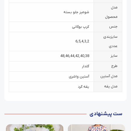
مدل
شومیز جلو بسته
محصول
جنس
کرپ بوگاتی
سایزبندی
6
,
5
,
4
,
3
,
2
عددی
سایز
48
,
46
,
44
,
42
,
40
,
38
طرح
گلدار
مدل آستین
آستین واشری
مدل یقه
یقه گرد
ست پیشنهادی