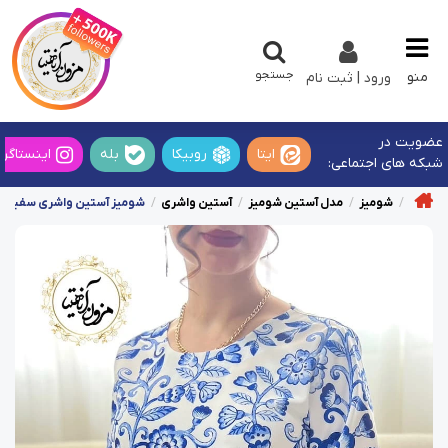
جستجو
منو
ورود | ثبت نام
عضویت در
ایتا
روبیکا
بله
اینستاگرا
شبکه های اجتماعی:
شومیز
مدل آستین شومیز
آستین واشری
شومیز آستین واشری سفید کار