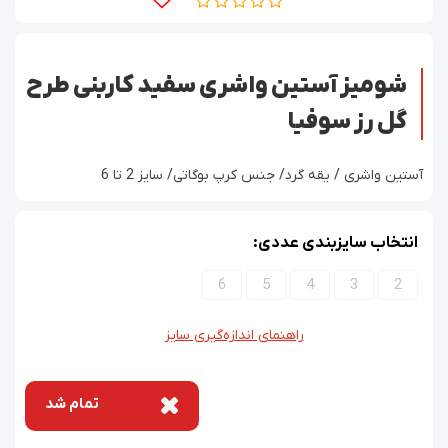
شومیز آستین واشری سفید کاربنی طرح
گل رز سوفیا
آستین واشری / یقه گرد/ جنس کرپ بوگاتی/ سایز 2 تا 6
انتخاب سایزبندی عددی:
6
5
4
3
2
راهنمای اندازه‌گیری سایز
تمام شد