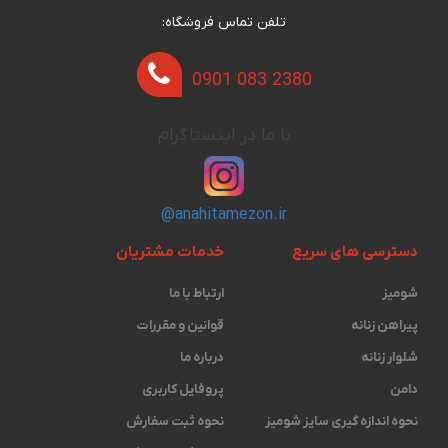
تلفن تماس فروشگاه:
0901 083 2380
با ما در اینستاگرام
@anahitamezon.ir
دسترسی های سریع
خدمات مشتریان
شومیز
ارتباط با ما
پیراهن زنانه
قوانین و مقررات
شلوار زنانه
درباره ما
دامن
پروفایل کاربری
نحوه اندازه گیری ‫سایز شومیز
نحوه ثبت سفارش