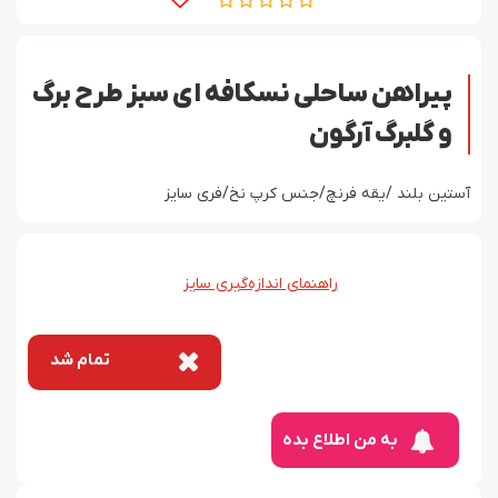
پیراهن ساحلی نسکافه ای سبز طرح برگ
و گلبرگ آرگون
آستین بلند /یقه فرنچ/جنس کرپ نخ/فری سایز
راهنمای اندازه‌گیری سایز
تمام شد
به من اطلاع بده