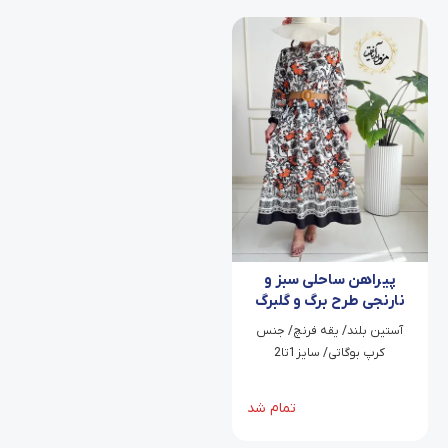
پیراهن ساحلی سبز و
نارنجی طرح برگ و گلبرگ
ویانا
‫آستین بلند/ یقه فرنچ/ جنس
کرپ بوگاتی/ سایز1تا2
تمام شد