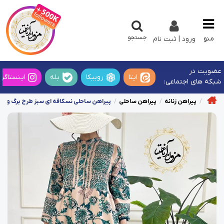
جستجو
منو
ورود | ثبت نام
عضویت در
ایتا
روبیکا
بله
اینستاگرا
شبکه های اجتماعی:
پیراهن زنانه
پیراهن ساحلی
پیراهن ساحلی نسکافه ای سبز طرح برگ و گلب