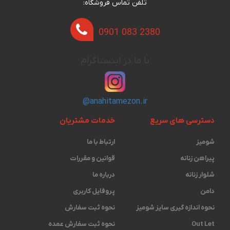
تلفن تماس فروشگاه:
0901 083 2380
با ما در اینستاگرام
@anahitamezon.ir
دسترسی های سریع
خدمات مشتریان
شومیز
ارتباط با ما
پیراهن زنانه
قوانین و مقررات
شلوار زنانه
درباره ما
دامن
پروفایل کاربری
نحوه اندازه گیری ‫سایز شومیز
نحوه ثبت سفارش
Out Let
نحوه ثبت سفارش عمده