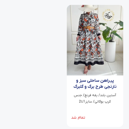
پیراهن ساحلی سبز و
نارنجی طرح برگ و گلبرگ
ویانا
‫آستین بلند/ یقه فرنچ/ جنس
کرپ بوگاتی/ سایز1تا2
تمام شد