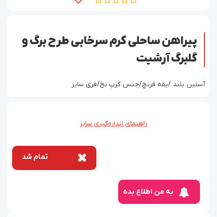
پیراهن ساحلی کرم سرخابی طرح برگ و
گلبرگ آرشیت
آستین بلند /یقه فرنچ/جنس کرپ نخ/فری سایز
راهنمای اندازه‌گیری سایز
تمام شد
به من اطلاع بده