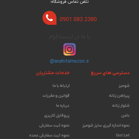
تلفن تماس فروشگاه:
0901 083 2380
با ما در اینستاگرام
@anahitamezon.ir
دسترسی های سریع
خدمات مشتریان
شومیز
ارتباط با ما
پیراهن زنانه
قوانین و مقررات
شلوار زنانه
درباره ما
دامن
پروفایل کاربری
نحوه اندازه گیری ‫سایز شومیز
نحوه ثبت سفارش
Out Let
نحوه ثبت سفارش عمده