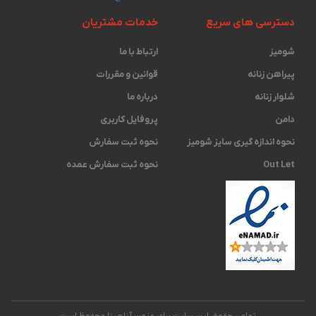
دسترسی های سریع
خدمات مشتریان
شومیز
ارتباط با ما
پیراهن زنانه
قوانین و مقررات
شلوار زنانه
درباره ما
دامن
پروفایل کاربری
نحوه اندازه گیری ‫سایز شومیز
نحوه ثبت سفارش
Out Let
نحوه ثبت سفارش عمده
تمامی حقوق این سایت برای مزون آناهیتا محفوظ است