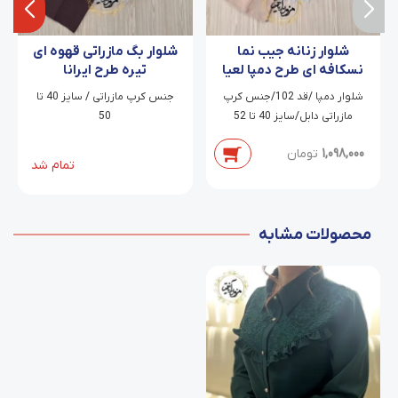
شلوار زنانه جیب نما
شلوار بگ مازراتی قهوه ای
نسکافه ای طرح دمپا لعیا
تیره طرح ایرانا
شلوار دمپا /قد 102/جنس کرپ
جنس کرپ مازراتی / سایز 40 تا
مازراتی دابل/سایز 40 تا 52
50
1,098,000
تومان
تمام شد
محصولات مشابه