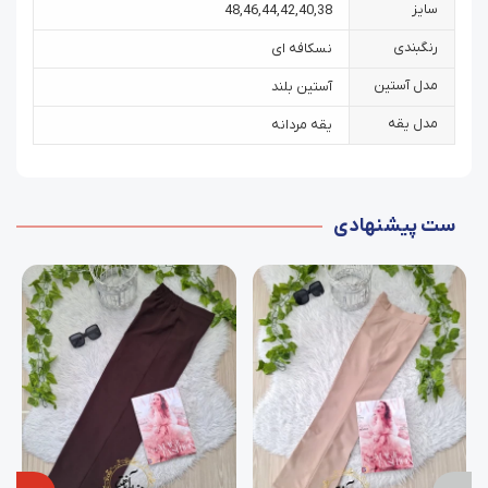
سایز
48
,
46
,
44
,
42
,
40
,
38
رنگبندی
نسکافه ای
مدل آستین
آستین بلند
مدل یقه
یقه مردانه
ست پیشنهادی