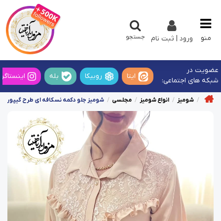
جستجو
منو
ورود | ثبت نام
عضویت در
ایتا
روبیکا
بله
اینستاگرا
شبکه های اجتماعی:
شومیز
انواع شومیز
مجلسی
شومیز جلو دکمه نسکافه ای طرح گیپوری چی