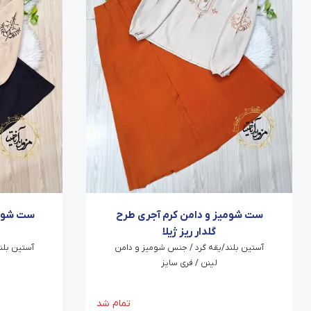
ست شومیز و دامن کرم آجری طرح
ست شومی
گلدار ریز ژیلا
آستین بلند/یقه گرد / جنس شومیز و دامن
آستین بلن
لینن / فری سایز
تمام شد