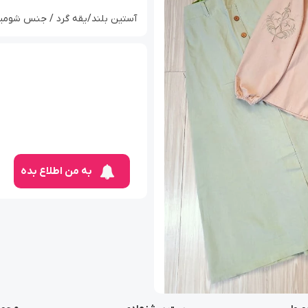
آستین بلند/یقه گرد / جنس شومیز 
به من اطلاع بده