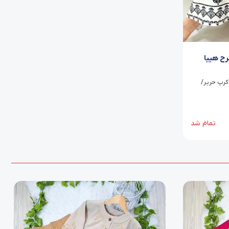
ح هیبا
رپ حریر/
تمام شد