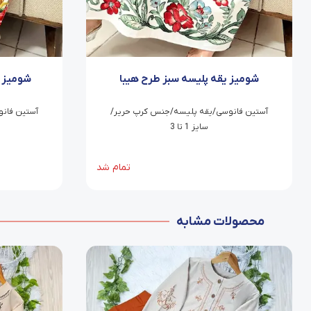
شومیز یقه پلیسه سبز طرح هیبا
شومیز ی
آستین فانوسی/یقه پلیسه/جنس کرپ حریر/
آستین فان
سایز 1 تا 3
تمام شد
محصولات مشابه