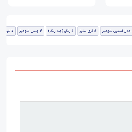
مدل آستین شومیز
فری سایز
رنگی (چند رنگ)
جنس شومیز
لنین