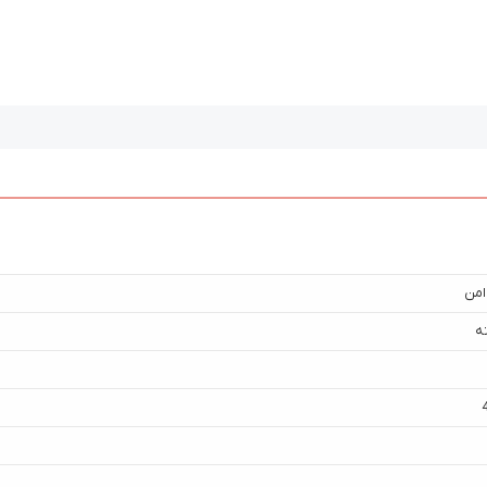
امن
ه