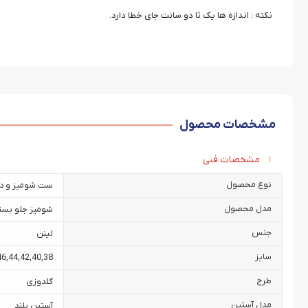
نکته : اندازه ها یک تا دو سانت جای خطا دارد.
مشخصات محصول
مشخصات فنی
نوع محصول
ست شومیز و د
مدل محصول
شومیز جلو بست
جنس
لینن
سایز
46
,
44
,
42
,
40
,
38
طرح
گلدوزی
مدل آستین
آستین بلند