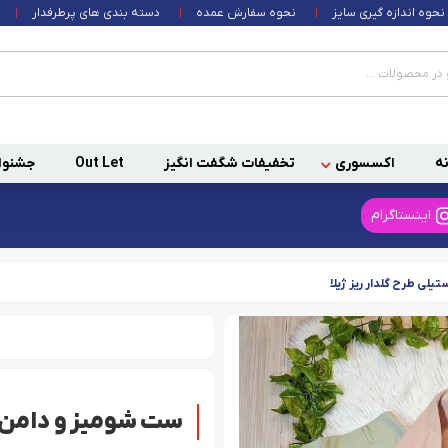
نحوه اندازه گیری سایز
نحوه سفارش عمده
دسته بندی های پرطرفدار
ه
اکسسوری
تخفیفات شگفت انگیز
Out Let
جشنوا
اینستاگرام
لی طرح گلدار ریز ژیلا
ست شومیز و دامن کر