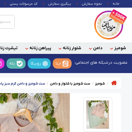
خانه
نحوه سفارش
پیگیری سفارش
کد مرسولات پستی
شومیز
دامن
شلوار زنانه
پیراهن زنانه
تیشرت زنان
عضویت در
شبکه های اجتماعی:
ایتا
روبیکا
بله
شومیز
ست شومیز با شلوار و دامن
ست شومیز و دامن کرم سبز پاستی