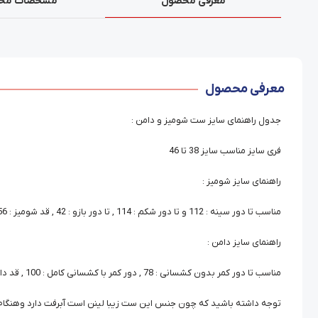
معرفی محصول
مشخصات مح
معرفی محصول
جدول راهنمای سایز ست شومیز و دامن :
فری سایز مناسب سایز 38 تا 46
راهنمای سایز شومیز :
مناسب تا دور سینه : 112 و تا دور شکم : 114 , تا دور بازو : 42 , قد شومیز : 56 , قد آستین : 54
راهنمای سایز دامن :
مناسب تا دور کمر بدون کشسانی : 78 , دور کمر با کشسانی کامل : 100 , قد دامن 95
توجه داشته باشید که چون جنس این ست زیبا لینن است آبرفت دارد وهنگام انتخاب این مدل , 6 سانت آزا