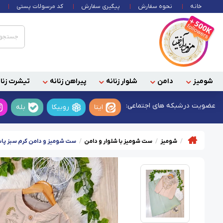
خانه
نحوه سفارش
پیگیری سفارش
کد مرسولات پستی
شومیز
دامن
شلوار زنانه
پیراهن زنانه
تیشرت زنان
عضویت در
شبکه های اجتماعی:
ایتا
روبیکا
بله
شومیز
ست شومیز با شلوار و دامن
ست شومیز و دامن کرم سبز پاس