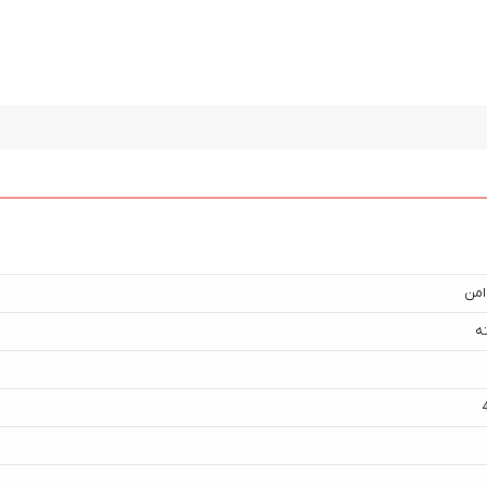
امن
ه