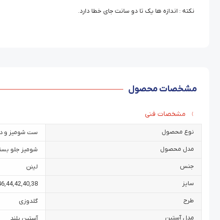
نکته : اندازه ها یک تا دو سانت جای خطا دارد.
مشخصات محصول
مشخصات فنی
نوع محصول
ست شومیز و د
مدل محصول
شومیز جلو بست
جنس
لینن
سایز
46
,
44
,
42
,
40
,
38
طرح
گلدوزی
مدل آستین
آستین بلند