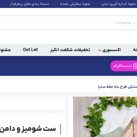
نحوه اندازه گیری سایز
نحوه سفارش عمده
دسته بندی های پرطرفدار
ه
اکسسوری
تخفیفات شگفت انگیز
Out Let
جشنوا
اینستاگرام
تیلی طرح بته جقه ستیا
ست شومیز و دامن ک