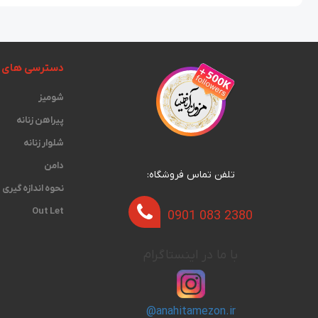
دسترسی های 
شومیز
پیراهن زنانه
شلوار زنانه
دامن
تلفن تماس فروشگاه:
نحوه اندازه گیری‫
Out Let
0901 083 2380
با ما در اینستاگرام
@anahitamezon.ir