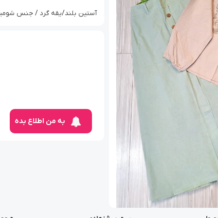
آستین بلند/یقه گرد / جنس شومیز 
به من اطلاع بده