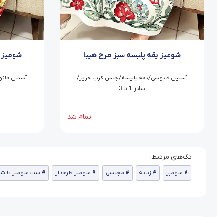
شومیز یقه پلیسه سبز طرح هیبا
شومیز ی
آستین فانوسی/یقه پلیسه/جنس کرپ حریر/
آستین فان
سایز 1 تا 3
تمام شد
شومیز
زنانه
مجلسی
شومیز طرحدار
ست شومیز با شلو