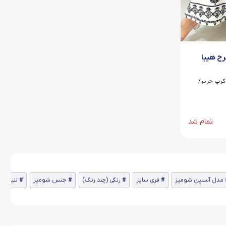
ح هیبا
رپ حریر/
تمام شد
مدل آستین شومیز
فری سایز
رنگی (چند رنگ)
جنس شومیز
لنین