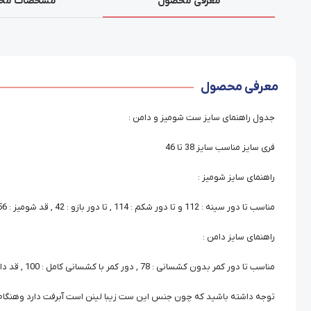
معرفی محصول
مشخصات مح
معرفی محصول
جدول راهنمای سایز ست شومیز و دامن :
فری سایز مناسب سایز 38 تا 46
راهنمای سایز شومیز :
مناسب تا دور سینه : 112 و تا دور شکم : 114 , تا دور بازو : 42 , قد شومیز : 56 , قد آستین : 54
راهنمای سایز دامن :
مناسب تا دور کمر بدون کشسانی : 78 , دور کمر با کشسانی کامل : 100 , قد دامن 95
توجه داشته باشید که چون جنس این ست زیبا لینن است آبرفت دارد وهنگام انتخاب این مدل , 6 سانت آزا