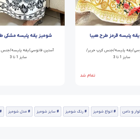
قه پلیسه قرمز طرح هیبا
شومیز یقه پلیسه مشکی طر
وسی/یقه پلیسه/جنس کرپ حریر/
آستین فانوسی/یقه پلیسه/جنس ک
سایز 1 تا 3
سایز 1 تا 3
تمام شد
ار و دامن
انواع شومیز
رنگ شومیز
سایز شومیز
مدل شومیز