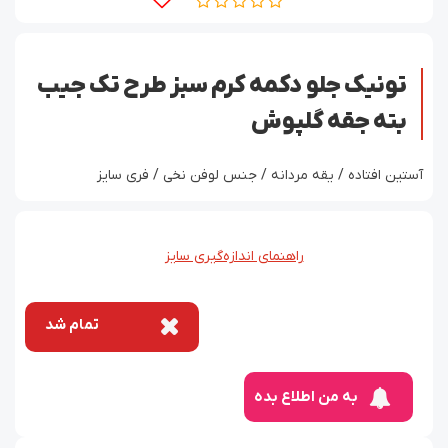
تونیک جلو دکمه کرم سبز طرح تک جیب
بته جقه گلپوش
آستین افتاده / یقه مردانه / جنس لوفن نخی / فری سایز
راهنمای اندازه‌گیری سایز
تمام شد
به من اطلاع بده