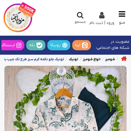
جستجو
منو
ورود | ثبت نام
عضویت در
ایتا
روبیکا
بله
اینستاگرا
شبکه های اجتماعی:
شومیز
انواع شومیز
تونیک
تونیک جلو دکمه کرم سبز طرح تک جیب بته