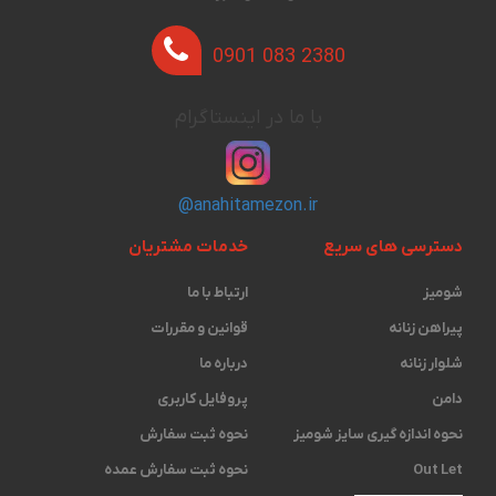
0901 083 2380
با ما در اینستاگرام
@anahitamezon.ir
دسترسی های سریع
خدمات مشتریان
شومیز
ارتباط با ما
پیراهن زنانه
قوانین و مقررات
شلوار زنانه
درباره ما
دامن
پروفایل کاربری
نحوه اندازه گیری ‫سایز شومیز
نحوه ثبت سفارش
Out Let
نحوه ثبت سفارش عمده