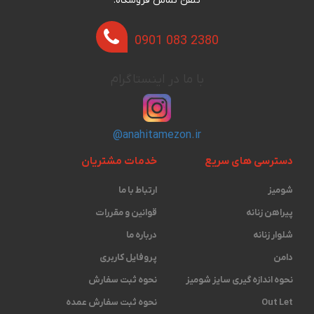
تلفن تماس فروشگاه:
0901 083 2380
با ما در اینستاگرام
@anahitamezon.ir
دسترسی های سریع
خدمات مشتریان
شومیز
ارتباط با ما
پیراهن زنانه
قوانین و مقررات
شلوار زنانه
درباره ما
دامن
پروفایل کاربری
نحوه اندازه گیری ‫سایز شومیز
نحوه ثبت سفارش
Out Let
نحوه ثبت سفارش عمده