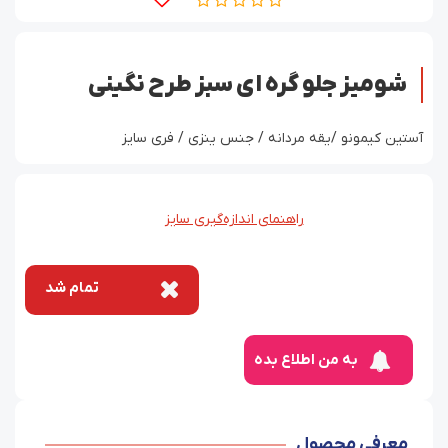
شومیز جلو گره ای سبز طرح نگینی
آستین کیمونو /یقه مردانه / جنس ینزی / فری سایز
راهنمای اندازه‌گیری سایز
تمام شد
به من اطلاع بده
معرفی محصول