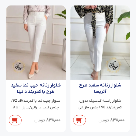
شلوار زنانه سفید طرح
شلوار زنانه جیب نما سفید
آتریسا
طرح با کمربند دانیلا
شلوار راسته کلاسیک بدون
شلوار جیب نما با کمربند/قد 92/
کمربند/قد 90 /جنس مازراتی
جنس کرپ مازراتی/سایز 1 تا 9
دابل/سایز 38 تا 54
838,000
تومان
838,000
تومان