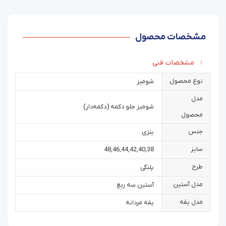
مشخصات محصول
مشخصات فنی
نوع محصول
شومیز
مدل
شومیز جلو دکمه (دکمه‌دار)
محصول
جنس
ینزی
سایز
48
,
46
,
44
,
42
,
40
,
38
طرح
پلنگی
مدل آستین
آستین سه ربع
مدل یقه
یقه مردانه