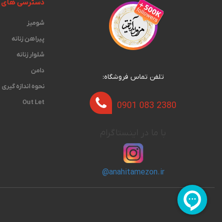
دسترسی های 
شومیز
پیراهن زنانه
شلوار زنانه
دامن
تلفن تماس فروشگاه:
نحوه اندازه گیری‫
Out Let
0901 083 2380
با ما در اینستاگرام
@anahitamezon.ir