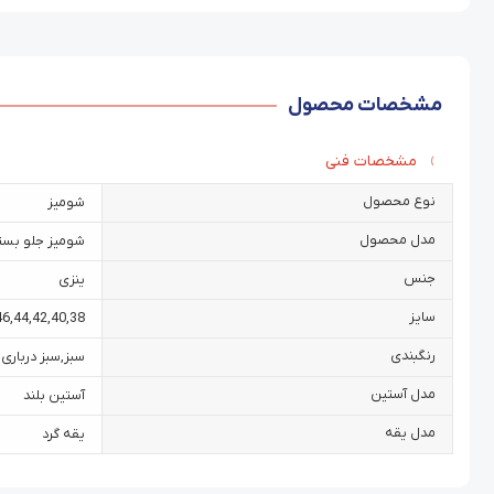
مشخصات محصول
مشخصات فنی
نوع محصول
شومیز
مدل محصول
شومیز جلو بست
جنس
ینزی
سایز
46
,
44
,
42
,
40
,
38
رنگبندی
سبز
,
سبز درباری
مدل آستین
آستین بلند
مدل یقه
یقه گرد