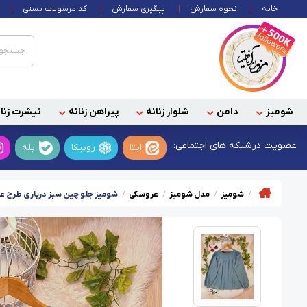
خانه
نحوه سفارش
پیگیری سفارش
کد مرسولات پستی
شومیز
دامن
شلوار زنانه
پیراهن زنانه
تیشرت زنان
عضویت در
شبکه های اجتماعی:
ایتا
روبیکا
بله
شومیز
مدل شومیز
عروسکی
شومیز جلو چین سبز درباری طرح 