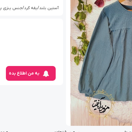
آستین بلند/یقه گرد/جنس ینزی پف
به من اطلاع بده