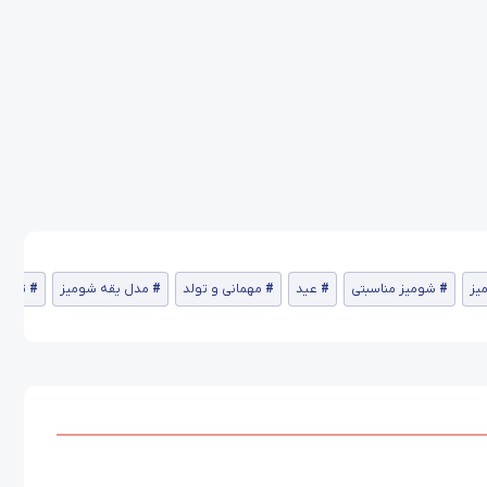
یز
شومیز مناسبتی
عید
مهمانی و تولد
مدل یقه شومیز
تابست