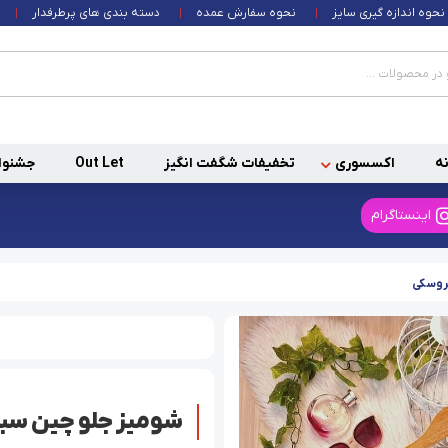
نحوه اندازه گیری سایز
نحوه سفارش عمده
دسته بندی های پرطرفدار
ه
اکسسوری
تخفیفات شگفت انگیز
Out Let
جشنوا
اینستاگرام
عروسکی
شومیز جلو چین سبز