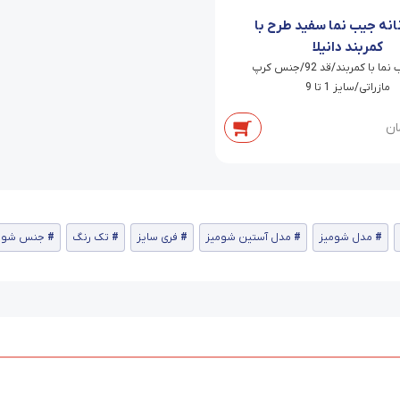
نانه جیب نما سفید طرح با
کمربند دانیلا
شلوار جیب نما با کمربند/قد 92/جنس کرپ
مازراتی/سایز 1 تا 9
ان
مدل شومیز
مدل آستین شومیز
فری سایز
تک رنگ
جنس شوم