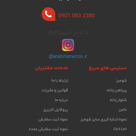
0901 083 2380
با ما در اینستاگرام
@anahitamezon.ir
دسترسی های سریع
خدمات مشتریان
شومیز
ارتباط با ما
پیراهن زنانه
قوانین و مقررات
شلوار زنانه
درباره ما
دامن
پروفایل کاربری
نحوه اندازه گیری ‫سایز شومیز
نحوه ثبت سفارش
Out Let
نحوه ثبت سفارش عمده