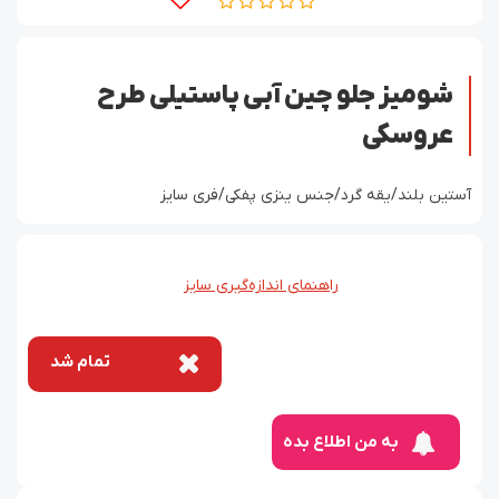
شومیز جلو چین آبی پاستیلی طرح
عروسکی
آستین بلند/یقه گرد/جنس ینزی پفکی/فری سایز
راهنمای اندازه‌گیری سایز
تمام شد
به من اطلاع بده