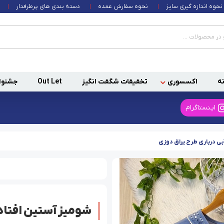
نحوه اندازه گیری سایز
نحوه سفارش عمده
دسته بندی های پرطرفدار
ه
اکسسوری
تخفیفات شگفت انگیز
Out Let
جشنوا
اینستاگرام
بی درباری طرح یراق دوزی
شومیز آستین افتاده