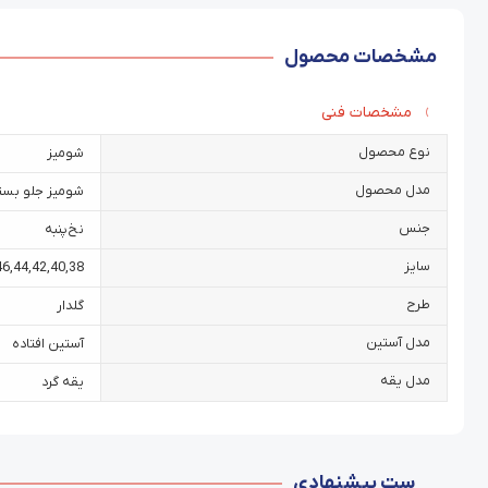
مشخصات محصول
مشخصات فنی
نوع محصول
شومیز
مدل محصول
شومیز جلو بست
جنس
نخ‌پنبه
سایز
46
,
44
,
42
,
40
,
38
طرح
گلدار
مدل آستین
آستین افتاده
مدل یقه
یقه گرد
ست پیشنهادی