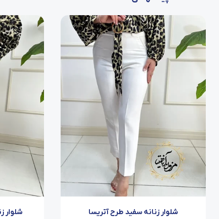
شلوار زنانه سفید طرح آتریسا
شلوار ز