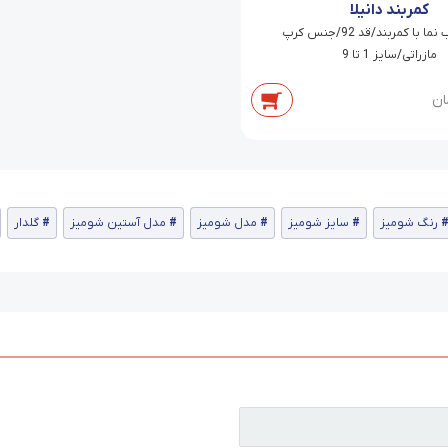
کمربند دانیلا
شلوار جیب نما با کمربند/قد 92/جنس کرپ
مازراتی/سایز 1 تا 9
ان
رنگ شومیز
سایز شومیز
مدل شومیز
مدل آستین شومیز
گلدار