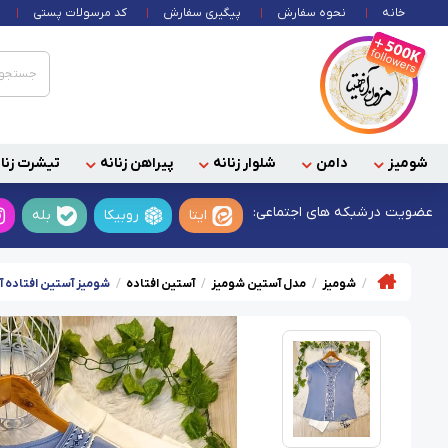
خانه
نحوه سفارش
پیگیری سفارش
کد مرسولات پستی
شومیز
دامن
شلوار زنانه
پیراهن زنانه
تیشرت زنان
عضویت در
شبکه های اجتماعی:
ایتا
روبیکا
بله
شومیز
مدل آستین شومیز
آستین افتاده
شومیز آستین افتاده آ