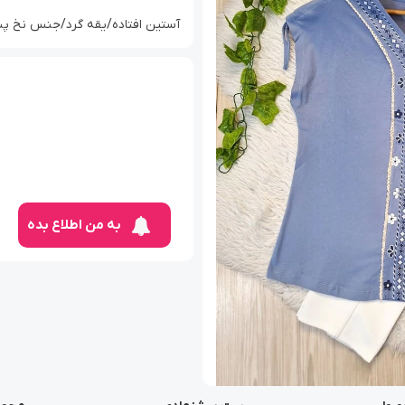
آستین افتاده/یقه گرد/جنس نخ پن
به من اطلاع بده