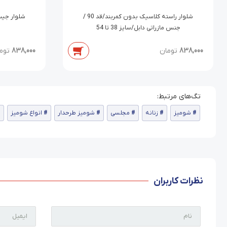
شلوار راسته کلاسیک بدون کمربند/قد 90 /
جنس مازراتی دابل/سایز 38 تا 54
838,000
تومان
838,000
توم
شومیز
زنانه
مجلسی
شومیز طرحدار
انواع شومیز
نظرات کاربران