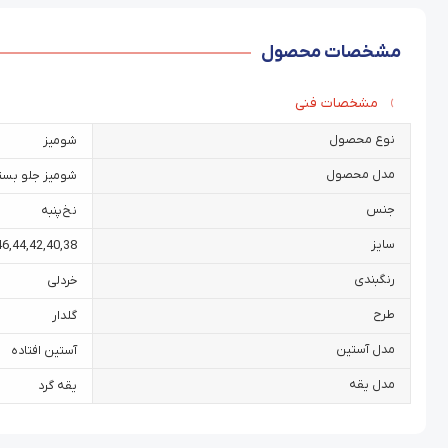
مشخصات محصول
مشخصات فنی
نوع محصول
شومیز
مدل محصول
شومیز جلو بست
جنس
نخ‌پنبه
سایز
46
,
44
,
42
,
40
,
38
رنگبندی
خردلی
طرح
گلدار
مدل آستین
آستین افتاده
مدل یقه
یقه گرد