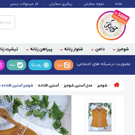
خانه
نحوه سفارش
پیگیری سفارش
کد مرسولات پستی
شومیز
دامن
شلوار زنانه
پیراهن زنانه
تیشرت زنان
عضویت در
شبکه های اجتماعی:
ایتا
روبیکا
بله
شومیز
مدل آستین شومیز
آستین افتاده
شومیز آستین افتاده خ