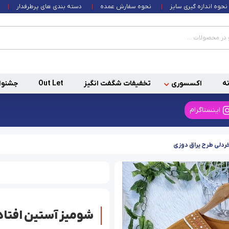
نحوه اندازه گیری سایز
نحوه سفارش عمده
دسته بندی های پرطرفدار
ه
اکسسوری
تخفیفات شگفت انگیز
Out Let
جشنوا
اینستاگرام
ردلی طرح یراق دوزی
شومیز آستین افتاد