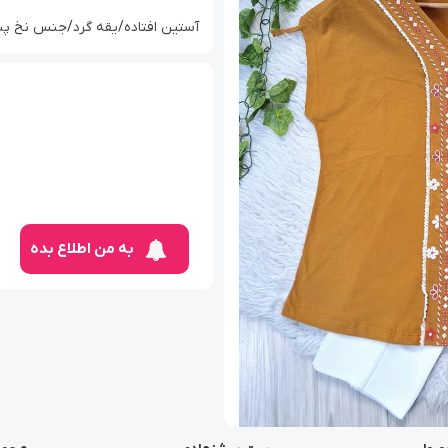
آستین افتاده/یقه گرد/جنس نخ پن
به من اطلاع بده