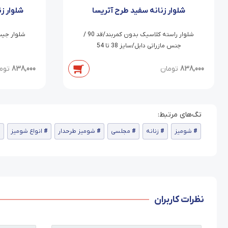
شلوار زنانه سفید طرح آتریسا
شلوار ز
شلوار راسته کلاسیک بدون کمربند/قد 90 /
جنس مازراتی دابل/سایز 38 تا 54
838,000
تومان
838,000
توم
شومیز
زنانه
مجلسی
شومیز طرحدار
انواع شومیز
نظرات کاربران