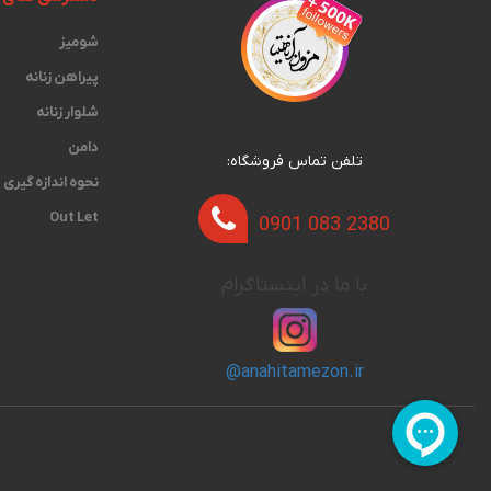
شومیز
پیراهن زنانه
شلوار زنانه
دامن
تلفن تماس فروشگاه:
نحوه اندازه گیری‫
Out Let
0901 083 2380
با ما در اینستاگرام
@anahitamezon.ir