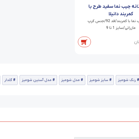
نانه جیب نما سفید طرح با
کمربند دانیلا
شلوار جیب نما با کمربند/قد 92/جنس کرپ
مازراتی/سایز 1 تا 9
ان
رنگ شومیز
سایز شومیز
مدل شومیز
مدل آستین شومیز
گلدار